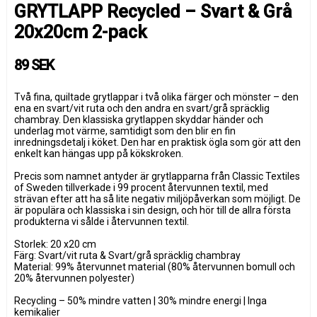
GRYTLAPP Recycled – Svart & Grå
20x20cm 2-pack
89 SEK
Två fina, quiltade grytlappar i två olika färger och mönster – den
ena en svart/vit ruta och den andra en svart/grå spräcklig
chambray. Den klassiska grytlappen skyddar händer och
underlag mot värme, samtidigt som den blir en fin
inredningsdetalj i köket. Den har en praktisk ögla som gör att den
enkelt kan hängas upp på kökskroken.
Precis som namnet antyder är grytlapparna från Classic Textiles
of Sweden tillverkade i 99 procent återvunnen textil, med
strävan efter att ha så lite negativ miljöpåverkan som möjligt. De
är populära och klassiska i sin design, och hör till de allra första
produkterna vi sålde i återvunnen textil.
Storlek: 20 x20 cm
Färg: Svart/vit ruta & Svart/grå spräcklig chambray
Material: 99% återvunnet material (80% återvunnen bomull och
20% återvunnen polyester)
Recycling – 50% mindre vatten | 30% mindre energi | Inga
kemikalier