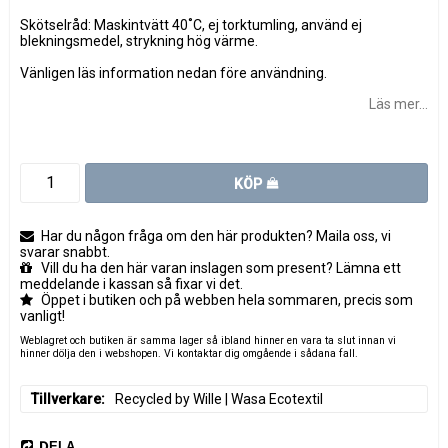
Skötselråd: Maskintvätt 40˚C, ej torktumling, använd ej
blekningsmedel, strykning hög värme.
Vänligen läs information nedan före användning.
Läs mer...
KÖP
Har du någon fråga om den här produkten? Maila oss, vi
svarar snabbt.
Vill du ha den här varan inslagen som present? Lämna ett
meddelande i kassan så fixar vi det.
Öppet i butiken och på webben hela sommaren, precis som
vanligt!
Weblagret och butiken är samma lager så ibland hinner en vara ta slut innan vi
hinner dölja den i webshopen. Vi kontaktar dig omgående i sådana fall.
Tillverkare
Recycled by Wille | Wasa Ecotextil
DELA