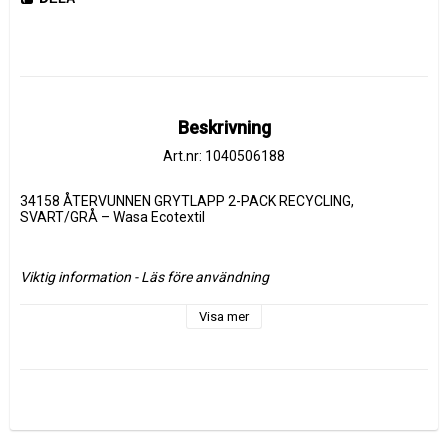
Beskrivning
Art.nr: 1040506188
34158 ÅTERVUNNEN GRYTLAPP 2-PACK RECYCLING, 
SVART/GRÅ – Wasa Ecotextil
Viktig information - Läs före användning
Visa mer
– Grytlappen är designad för att användas som skydd mot 
brännskada förknippad med att ta ur heta föremål från ugnar 
(kontaktvärme) av de typer som vanligtvis används i 
hushållsmiljö. Tröskeltid minimum 15 sekunder vid exponering 
för en temperatur på 250°C.