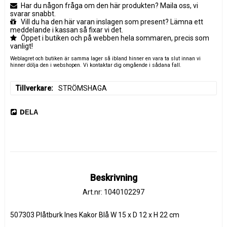
Har du någon fråga om den här produkten? Maila oss, vi
svarar snabbt.
Vill du ha den här varan inslagen som present? Lämna ett
meddelande i kassan så fixar vi det.
Öppet i butiken och på webben hela sommaren, precis som
vanligt!
Weblagret och butiken är samma lager så ibland hinner en vara ta slut innan vi
hinner dölja den i webshopen. Vi kontaktar dig omgående i sådana fall.
Tillverkare
STRÖMSHAGA
DELA
Beskrivning
Art.nr: 1040102297
507303 Plåtburk Ines Kakor Blå W 15 x D 12 x H 22 cm