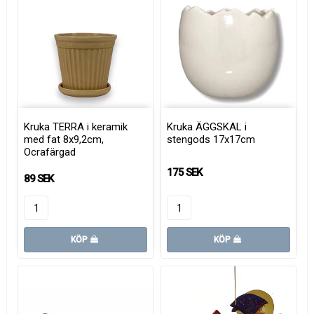
Kruka TERRA i keramik
Kruka ÄGGSKAL i
med fat 8x9,2cm,
stengods 17x17cm
Ocrafärgad
175 SEK
89 SEK
KÖP
KÖP