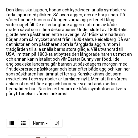
Den klassiska tuppen, hönan och kycklingen är alla symboler vi
förknippar med påsken. Så även äggen, och de hör ju ihop. På
våren började hönorna återigen värpa ägg efter ett långt
vinteruppehåll. De efterlängtade äggen njöt man av både i
maten såväl som i fina dekorationer. Under slutet av 1800-talet
gjorde även påskharen entré i Sverige. Vår Påskhare hade sin
början som så mycket annat från 1600-talets Heidelberg. Då var
det historien om påskharen som la färgglada ägg runt om i
trädgården till alla snälla barns stora glädje. Väl utvandrad till
USA i mitten på 1800-talet byttes den långörade haren ut mot en
och annan kanin istället och vår Easter Bunny var född. I de
anglosaxiska länderna går barnen ut påskdagens morgon med
fint dekorerade påskkorgar och letar efter både ägg och kaniner
som påskharen har lämnat efter sig. Kanske känns det som
mycket pynt och symboler är tämligen nytt. Men att fira vårens
ankomst med både ägg och harar har vi gjort ända sedan
hednatiden här i Norden eftersom de båda symboliserar livets
pånyttfödelse i vårens ankomst
Namn