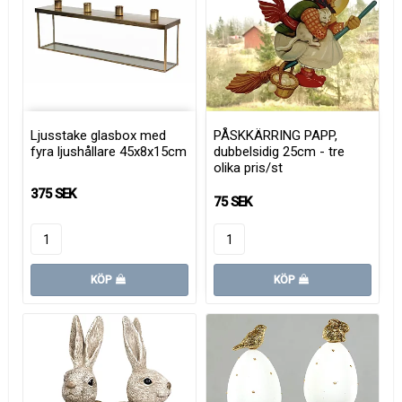
Ljusstake glasbox med
PÅSKKÄRRING PAPP,
fyra ljushållare 45x8x15cm
dubbelsidig 25cm - tre
olika pris/st
375 SEK
75 SEK
KÖP
KÖP