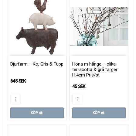
Djurfarm – Ko, Gris & Tupp
Höna m hänge – olika
terracotta & grå färger
H:4cm Pris/st
645 SEK
45 SEK
KÖP
KÖP