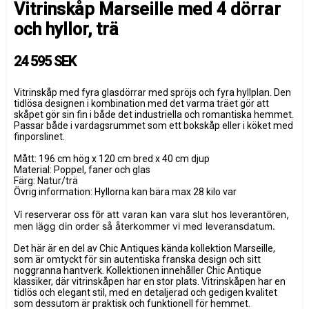
Vitrinskåp Marseille med 4 dörrar
och hyllor, trä
24 595 SEK
Vitrinskåp med fyra glasdörrar med spröjs och fyra hyllplan. Den
tidlösa designen i kombination med det varma träet gör att
skåpet gör sin fin i både det industriella och romantiska hemmet.
Passar både i vardagsrummet som ett bokskåp eller i köket med
finporslinet.
Mått: 196 cm hög x 120 cm bred x 40 cm djup
Material: Poppel, faner och glas
Färg: Natur/trä
Övrig information: Hyllorna kan bära max 28 kilo var
Vi reserverar oss för att varan kan vara slut hos leverantören,
men lägg din order så återkommer vi med leveransdatum.
Det här är en del av Chic Antiques kända kollektion Marseille,
som är omtyckt för sin autentiska franska design och sitt
noggranna hantverk. Kollektionen innehåller Chic Antique
klassiker, där vitrinskåpen har en stor plats. Vitrinskåpen har en
tidlös och elegant stil, med en detaljerad och gedigen kvalitet
som dessutom är praktisk och funktionell för hemmet.