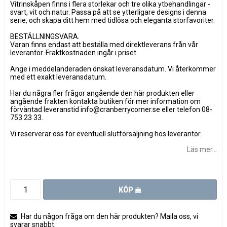
Vitrinskåpen finns i flera storlekar och tre olika ytbehandlingar -
svart, vit och natur. Passa på att se ytterligare designs i denna
serie, och skapa ditt hem med tidlösa och eleganta storfavoriter.
BESTÄLLNINGSVARA.
Varan finns endast att beställa med direktleverans från vår
leverantör. Fraktkostnaden ingår i priset.
Ange i meddelanderaden önskat leveransdatum. Vi återkommer
med ett exakt leveransdatum.
Har du några fler frågor angående den här produkten eller
angående frakten kontakta butiken för mer information om
förväntad leveranstid info@cranberrycorner.se eller telefon 08-
753 23 33.
Vi reserverar oss för eventuell slutförsäljning hos leverantör.
Läs mer...
KÖP
Har du någon fråga om den här produkten? Maila oss, vi
svarar snabbt.