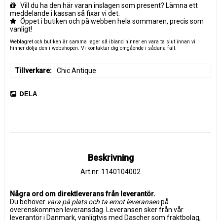
Vill du ha den här varan inslagen som present? Lämna ett
meddelande i kassan så fixar vi det.
Öppet i butiken och på webben hela sommaren, precis som
vanligt!
Weblagret och butiken är samma lager så ibland hinner en vara ta slut innan vi
hinner dölja den i webshopen. Vi kontaktar dig omgående i sådana fall.
Tillverkare
Chic Antique
DELA
Beskrivning
Art.nr: 1140104002
Några ord om direktleverans från leverantör.
Du behöver 
vara på plats och ta emot leveransen
 på 
överenskommen leveransdag. Leveransen sker från vår 
leverantör i Danmark, vanligtvis med Dascher som fraktbolag, 