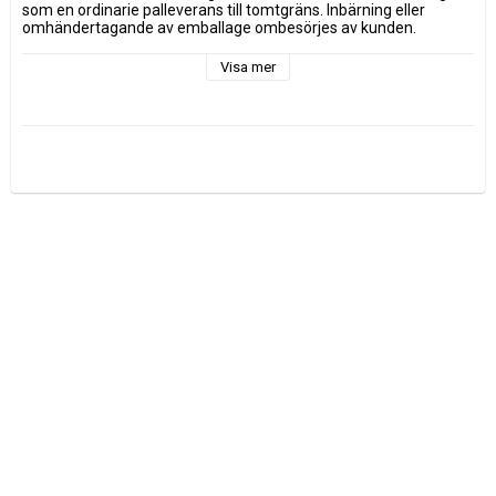
som en ordinarie palleverans till tomtgräns. Inbärning eller 
omhändertagande av emballage ombesörjes av kunden. 
Leveransen är försäkrad.
Visa mer
Om du inte finns på plats vid leveranstillfället debiteras kunden 
den faktiska fraktkostnaden för både utkörning och returen.
Leverantör Chic Antique artikelnummer 40020200 Vitrineskab 
m. 4 låger & hylder