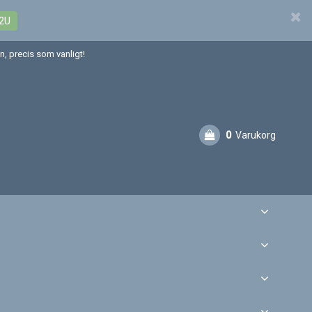
2U
, precis som vanligt!
0
Varukorg