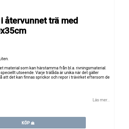
 i återvunnet trä med
20x35cm
iten.
nnet material som kan härstamma från bl.a. rivningsmaterial.
speciellt utseende. Varje trälåda är unika när det gäller
 att det kan finnas sprickor och repor i trävirket eftersom de
Läs mer...
KÖP