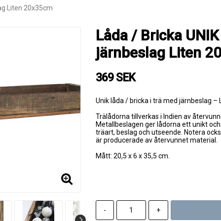
lag Liten 20x35cm
Låda / Bricka UNIK
järnbeslag Liten 
369 SEK
Unik låda / bricka i trä med järnbeslag – L
Trälådorna tillverkas i Indien av återvu
Metallbeslagen ger lådorna ett unikt och 
träart, beslag och utseende. Notera också
är producerade av återvunnet material.
Mått: 20,5 x 6 x 35,5 cm.
-
+