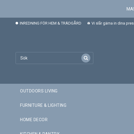
MAS
INREDNING FÖR HEM & TRÄDGÅRD
Vi slår gärna in dina pre
OUTDOORS LIVING
FURNITURE & LIGHTING
HOME DECOR