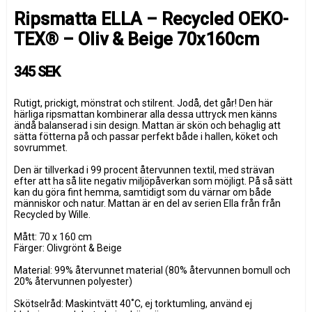
Ripsmatta ELLA – Recycled OEKO-
TEX® – Oliv & Beige 70x160cm
345 SEK
Rutigt, prickigt, mönstrat och stilrent. Jodå, det går! Den här
härliga ripsmattan kombinerar alla dessa uttryck men känns
ändå balanserad i sin design. Mattan är skön och behaglig att
sätta fötterna på och passar perfekt både i hallen, köket och
sovrummet.
Den är tillverkad i 99 procent återvunnen textil, med strävan
efter att ha så lite negativ miljöpåverkan som möjligt. På så sätt
kan du göra fint hemma, samtidigt som du värnar om både
människor och natur. Mattan är en del av serien Ella från från
Recycled by Wille.
Mått: 70 x 160 cm
Färger: Olivgrönt & Beige
Material: 99% återvunnet material (80% återvunnen bomull och
20% återvunnen polyester)
Skötselråd: Maskintvätt 40˚C, ej torktumling, använd ej