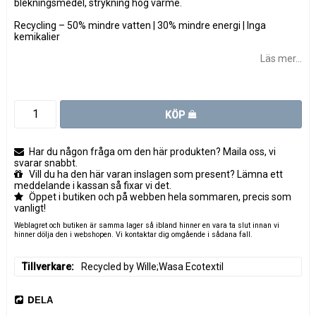
blekningsmedel, strykning hög värme.
Recycling – 50% mindre vatten | 30% mindre energi | Inga
kemikalier
Läs mer...
KÖP
Har du någon fråga om den här produkten? Maila oss, vi
svarar snabbt.
Vill du ha den här varan inslagen som present? Lämna ett
meddelande i kassan så fixar vi det.
Öppet i butiken och på webben hela sommaren, precis som
vanligt!
Weblagret och butiken är samma lager så ibland hinner en vara ta slut innan vi
hinner dölja den i webshopen. Vi kontaktar dig omgående i sådana fall.
Tillverkare
Recycled by Wille;Wasa Ecotextil
DELA