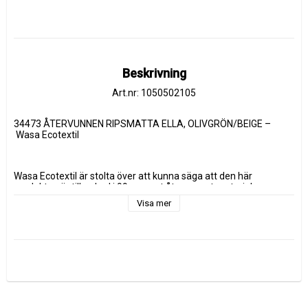
Beskrivning
Art.nr: 1050502105
34473 ÅTERVUNNEN RIPSMATTA ELLA, OLIVGRÖN/BEIGE –
 Wasa Ecotextil
Wasa Ecotextil är stolta över att kunna säga att den här 
produkten är tillverkad i 99 procent återvunnet material; en 
blandning av 80% återvunnen bomull och 20% återvunnen 
Visa mer
polyester – rester av tyger som blivit över från tidigare 
produktioner. Den här typen av klimatsmart textilåtervinning 
innebär att vi samlar in, sorterar och tar vara på andras tygspill 
som annars hade kastats bort och blivit textilavfall. Det är en 
enorm besparing på jordens begränsade resurser.
Att återanvända material i den här omfattningen är hållbart och 
klimatsmart i dess rätta bemärkelse. Genom att handla cirkulärt 