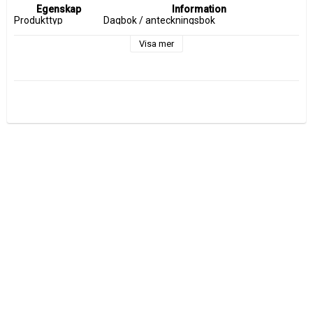
Egenskap
Information
Produkttyp
Dagbok / anteckningsbok
Material omslag
Mockaläder
Design
Mjukt omslag
Visa mer
Sidor
Linjerade
Papper
Återvunnet bomullspapper
Pappersvikt
110 g/m²
Storlek
17,8 x 14 x 2,3 cm
Vikt
ca 450 g
Användning
Dagbok, anteckningar, resejournal, skissbok
Pappersegenskaper
Syrafritt och tjockt kvalitetspapper
Material
Återvunnet material
Tillverkningsland
Indien