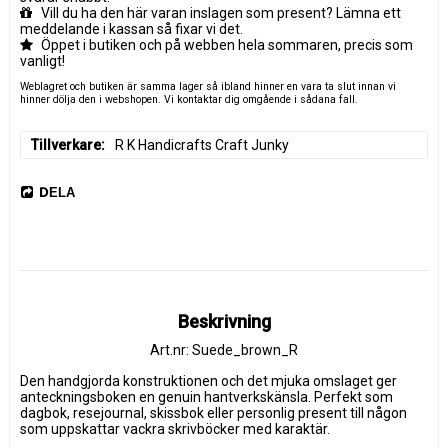
Vill du ha den här varan inslagen som present? Lämna ett
meddelande i kassan så fixar vi det.
Öppet i butiken och på webben hela sommaren, precis som
vanligt!
Weblagret och butiken är samma lager så ibland hinner en vara ta slut innan vi
hinner dölja den i webshopen. Vi kontaktar dig omgående i sådana fall.
Tillverkare
R K Handicrafts Craft Junky
DELA
Beskrivning
Art.nr: Suede_brown_R
Den handgjorda konstruktionen och det mjuka omslaget ger 
anteckningsboken en genuin hantverkskänsla. Perfekt som 
dagbok, resejournal, skissbok eller personlig present till någon 
som uppskattar vackra skrivböcker med karaktär.