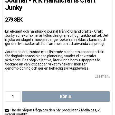
Journal - R K Handicrafts Craft
Junky
279 SEK
En elegant och handgjord journal från R K Handicrafts - Craft
Junky som kombinerar tidlös design med hög funktionalitet. Det
mjuka omslaget i mockaläder ger boken en exklusiv känsla och
gör den lika vacker att ha framme som att använda varje dag.
Journalen är utrustad med linjerade sidor som passar perfekt
för dagboksanteckningar, planering, studier eller kreativt
skrivande. Det högkvalitativa, återvunna bomullspappret är
tjockare än vanligt papper, vilket minskar risken för
genomblödning och ger en behaglig skrivupplevelse.
Läs mer...
KÖP
Har du någon fråga om den här produkten? Maila oss, vi
svarar snabbt.