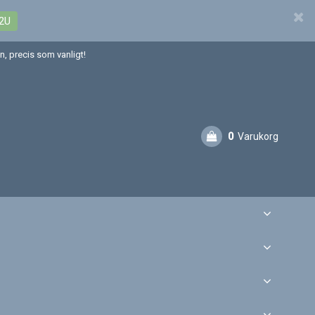
2U
, precis som vanligt!
0
Varukorg