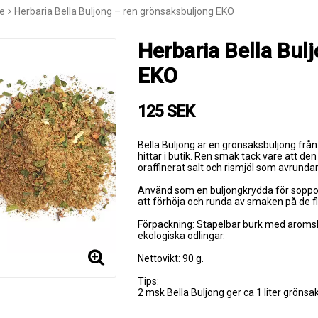
e
Herbaria Bella Buljong – ren grönsaksbuljong EKO
Herbaria Bella Bul
EKO
125 SEK
Bella Buljong är en grönsaksbuljong frå
hittar i butik. Ren smak tack vare att de
oraffinerat salt och rismjöl som avrund
Använd som en buljongkrydda för soppor o
att förhöja och runda av smaken på de fle
Förpackning: Stapelbar burk med aromsk
ekologiska odlingar.
Nettovikt: 90 g.
Tips:
2 msk Bella Buljong ger ca 1 liter grönsa