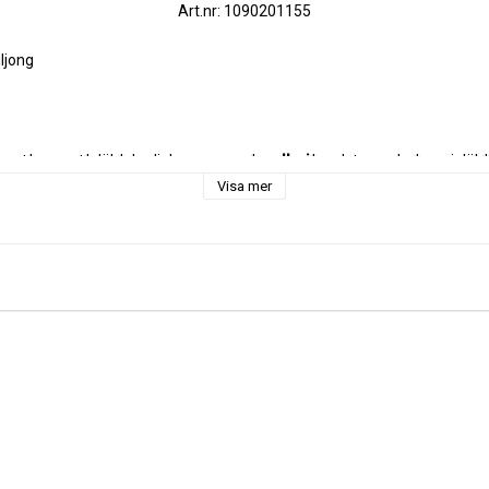
Art.nr: 1090201155
ljong
mat*, morot*, lök*, karljohanssvamp*, 
selleri
*, palsternacka*, purjolök*,
smjöl*, 9 % örter och kryddor* (vitlök*, 
sesam
*, libbsticka*, oregano*
Visa mer
timjan*, spiskummin*, gurkmeja*, peppar*).
ekologiska odlingar.
til.
rt.
erbarias Bella Buljong: 