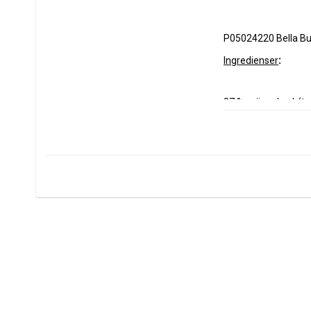
P05024220 Bella Bu
Ingredienser
:
37 % grönsaker* (to
pumpa*), bergsalt, ri
piplök*, persilja*, 
*Från kontrollerade 
Allergener med 
fet s
Förvara svalt och tor
Mer information om H