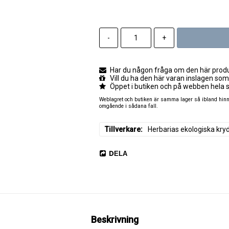
-
+
Har du någon fråga om den här produk
Vill du ha den här varan inslagen som
Öppet i butiken och på webben hela 
Weblagret och butiken är samma lager så ibland hinner
omgående i sådana fall.
Tillverkare
Herbarias ekologiska kry
DELA
Beskrivning