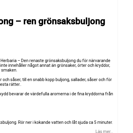
jong – ren grönsaksbuljong
n Herbaria – Den renaste grönsaksbuljong du för närvarande
n inte innehåller något annat än grönsaker, örter och kryddor,
ar smaken.
ch såser, till en snabb kopp buljong, sallader, såser och för
sta rätter..
ydd bevarar de värdefulla aromerna i de fina kryddorna från
ksbuljong. Rör ner i kokande vatten och låt sjuda ca 5 minuter.
Läs mer...