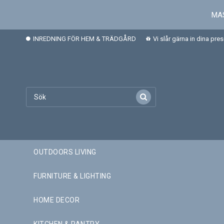
MAS
INREDNING FÖR HEM & TRÄDGÅRD
Vi slår gärna in dina pre
OUTDOORS LIVING
FURNITURE & LIGHTING
HOME DECOR