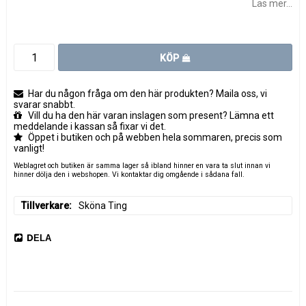
Läs mer...
KÖP
Har du någon fråga om den här produkten? Maila oss, vi
svarar snabbt.
Vill du ha den här varan inslagen som present? Lämna ett
meddelande i kassan så fixar vi det.
Öppet i butiken och på webben hela sommaren, precis som
vanligt!
Weblagret och butiken är samma lager så ibland hinner en vara ta slut innan vi
hinner dölja den i webshopen. Vi kontaktar dig omgående i sådana fall.
Tillverkare
Sköna Ting
DELA