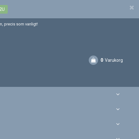
2U
, precis som vanligt!
0
Varukorg