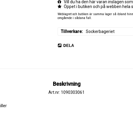
Vill du ha den här varan inslagen som
Öppet i butiken och på webben hela 
Weblagret och butiken är samma lager så ibland hinner
omgående i sådana fall.
Tillverkare
Sockerbageriet
DELA
Beskrivning
Art.nr: 1090303061
ller