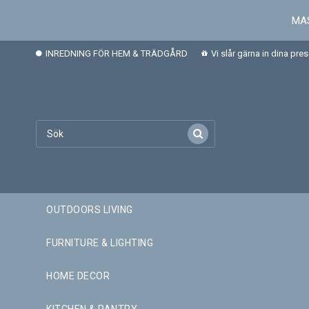
MAS
INREDNING FÖR HEM & TRÄDGÅRD
Vi slår gärna in dina pre
OUTDOORS LIVING
FURNITURE & LIGHTING
HOME DECOR