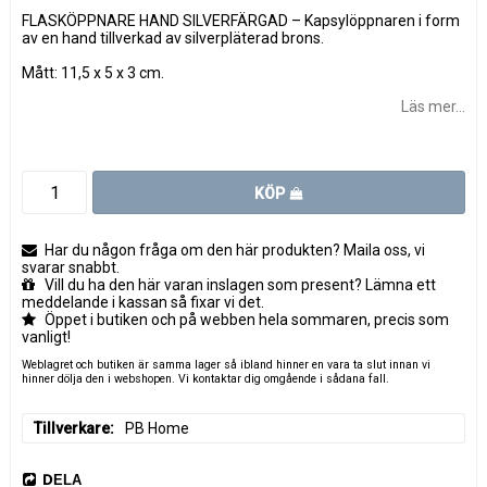
FLASKÖPPNARE HAND SILVERFÄRGAD – Kapsylöppnaren i form
av en hand tillverkad av silverpläterad brons.
Mått: 11,5 x 5 x 3 cm.
Läs mer...
KÖP
Har du någon fråga om den här produkten? Maila oss, vi
svarar snabbt.
Vill du ha den här varan inslagen som present? Lämna ett
meddelande i kassan så fixar vi det.
Öppet i butiken och på webben hela sommaren, precis som
vanligt!
Weblagret och butiken är samma lager så ibland hinner en vara ta slut innan vi
hinner dölja den i webshopen. Vi kontaktar dig omgående i sådana fall.
Tillverkare
PB Home
DELA