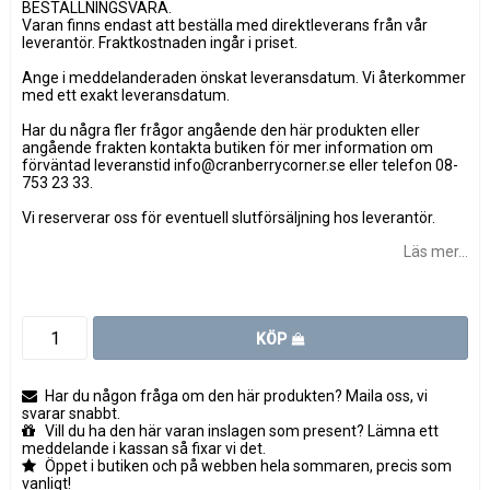
BESTÄLLNINGSVARA.
Varan finns endast att beställa med direktleverans från vår
leverantör. Fraktkostnaden ingår i priset.
Ange i meddelanderaden önskat leveransdatum. Vi återkommer
med ett exakt leveransdatum.
Har du några fler frågor angående den här produkten eller
angående frakten kontakta butiken för mer information om
förväntad leveranstid info@cranberrycorner.se eller telefon 08-
753 23 33.
Vi reserverar oss för eventuell slutförsäljning hos leverantör.
Läs mer...
KÖP
Har du någon fråga om den här produkten? Maila oss, vi
svarar snabbt.
Vill du ha den här varan inslagen som present? Lämna ett
meddelande i kassan så fixar vi det.
Öppet i butiken och på webben hela sommaren, precis som
vanligt!