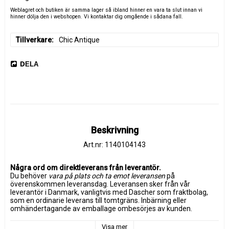
Weblagret och butiken är samma lager så ibland hinner en vara ta slut innan vi
hinner dölja den i webshopen. Vi kontaktar dig omgående i sådana fall.
Tillverkare
Chic Antique
DELA
Beskrivning
Art.nr: 1140104143
Några ord om direktleverans från leverantör.
Du behöver 
vara på plats och ta emot leveransen
 på 
överenskommen leveransdag. Leveransen sker från vår 
leverantör i Danmark, vanligtvis med Dascher som fraktbolag, 
som en ordinarie leverans till tomtgräns. Inbärning eller 
omhändertagande av emballage ombesörjes av kunden. 
Leveransen är försäkrad.
Visa mer