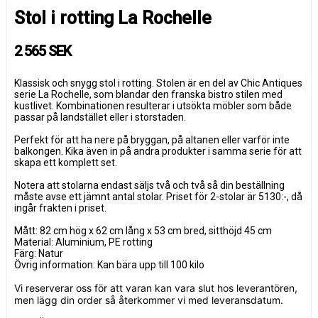
Stol i rotting La Rochelle
2 565 SEK
Klassisk och snygg stol i rotting. Stolen är en del av Chic Antiques
serie La Rochelle, som blandar den franska bistro stilen med
kustlivet. Kombinationen resulterar i utsökta möbler som både
passar på landstället eller i storstaden.
Perfekt för att ha nere på bryggan, på altanen eller varför inte
balkongen. Kika även in på andra produkter i samma serie för att
skapa ett komplett set.
Notera att stolarna endast säljs två och två så din beställning
måste avse ett jämnt antal stolar. Priset för 2-stolar är 5130:-, då
ingår frakten i priset.
Mått: 82 cm hög x 62 cm lång x 53 cm bred, sitthöjd 45 cm
Material: Aluminium, PE rotting
Färg: Natur
Övrig information: Kan bära upp till 100 kilo
Vi reserverar oss för att varan kan vara slut hos leverantören,
men lägg din order så återkommer vi med leveransdatum.