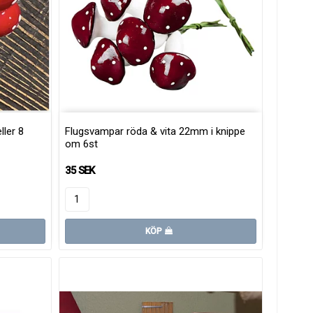
ller 8
Flugsvampar röda & vita 22mm i knippe
om 6st
35 SEK
KÖP