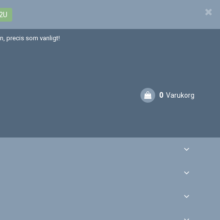
2U
, precis som vanligt!
0
Varukorg