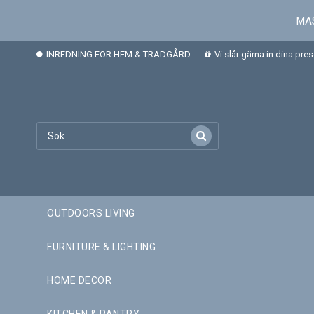
MAS
INREDNING FÖR HEM & TRÄDGÅRD
Vi slår gärna in dina pre
OUTDOORS LIVING
FURNITURE & LIGHTING
HOME DECOR