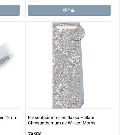
KÖP
ver 12mm
Presentpåse för en flaska – Slate
Chrysanthemum av William Morris
79 SEK