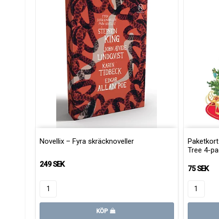
Novellix – Fyra skräcknoveller
Paketkort
Tree 4-pa
249 SEK
75 SEK
KÖP