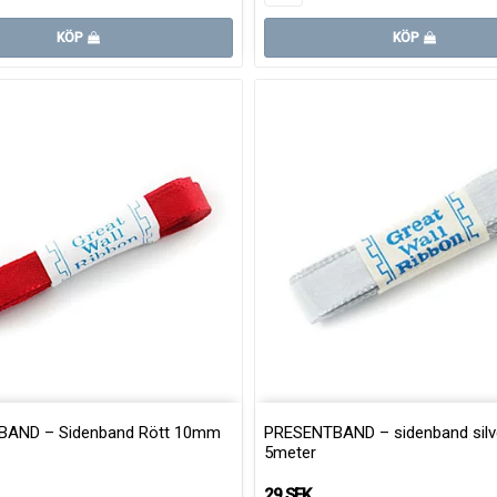
KÖP
KÖP
AND – Sidenband Rött 10mm
PRESENTBAND – sidenband sil
5meter
29 SEK