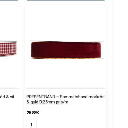
d & vit
PRESENTBAND – Sammetsband mörkröd
& guld B:25mm pris/m
25 SEK