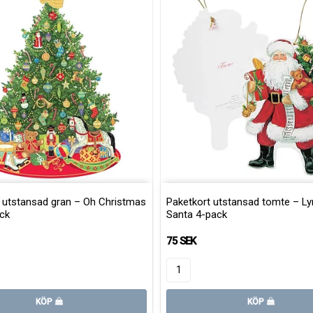
 utstansad gran – Oh Christmas
Paketkort utstansad tomte – L
ck
Santa 4-pack
75 SEK
KÖP
KÖP