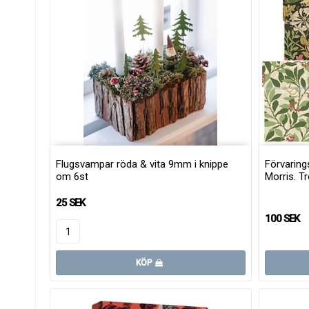
Flugsvampar röda & vita 9mm i knippe
Förvaring
om 6st
Morris. Tr
25 SEK
100 SEK
KÖP