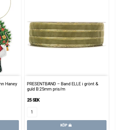
ynn Haney
PRESENTBAND – Band ELLE i grönt &
guld B:25mm pris/m
25 SEK
KÖP