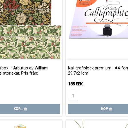
sbox – Arbutus av William
Kalligrafiblock premium i A4-fo
e storlekar. Pris från:
29,7x21cm
185 SEK
KÖP…
KÖP