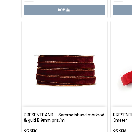
KÖP
PRESENTBAND – Sammetsband mörkröd
PRESENTB
& guld B:9mm pris/m
5meter
25 SEK
25 SEK