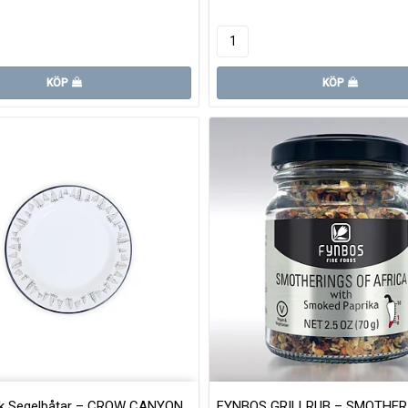
KÖP
KÖP
rik Segelbåtar – CROW CANYON
FYNBOS GRILLRUB – SMOTHER