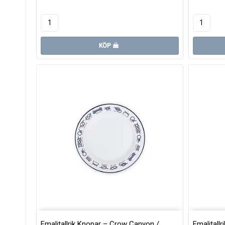
KÖP
Emaljtallrik Knopar – Crow Canyon /
Emaljtall