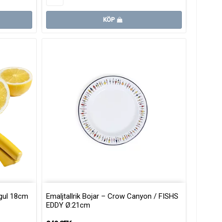
KÖP
gul 18cm
Emaljtallrik Bojar – Crow Canyon / FISHS
EDDY Ø:21cm