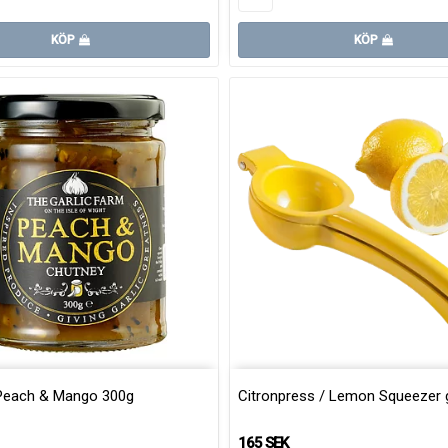
KÖP
KÖP
Peach & Mango 300g
Citronpress / Lemon Squeezer 
165 SEK