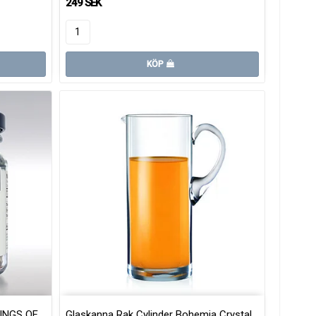
249 SEK
KÖP
INGS OF
Glaskanna Rak Cylinder Bohemia Crystal