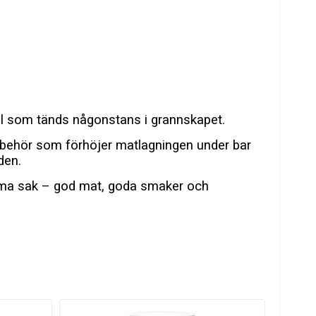
ill som tänds någonstans i grannskapet.
llbehör som förhöjer matlagningen under bar
den.
samma sak – god mat, goda smaker och