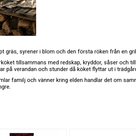
pt gräs, syrener i blom och den första röken från en gr
marköket tillsammans med redskap, kryddor, såser och ti
ar på verandan och stunder då köket flyttar ut i trädgår
a samlar familj och vänner kring elden handlar det om 
ngre.