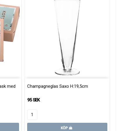
task med
Champagneglas Saxo H:19,5cm
95 SEK
KÖP