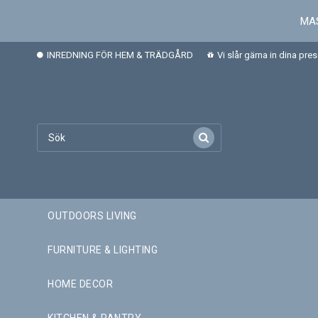
MAS
INREDNING FÖR HEM & TRÄDGÅRD
Vi slår gärna in dina pre
OUTDOORS LIVING
FURNITURE & LIGHTING
HOME DECOR