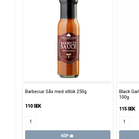
Barbecue Sås med vitlök 250g
Black Garl
100g
110 SEK
115 SEK
KÖP