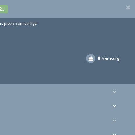
2U
, precis som vanligt!
0
Varukorg