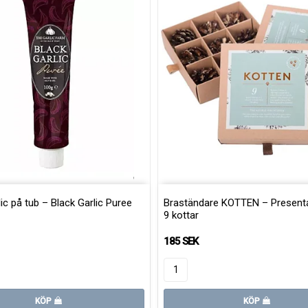
ic på tub – Black Garlic Puree
Braständare KOTTEN – Presen
9 kottar
185 SEK
KÖP
KÖP