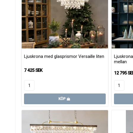
Ljuskrona med glasprismor Versaille liten
Ljuskrona
mellan
7 425 SEK
12 795 SE
KÖP