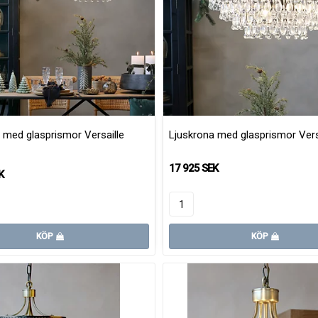
 med glasprismor Versaille
Ljuskrona med glasprismor Versa
17 925 SEK
K
KÖP
KÖP