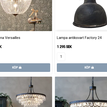
ona Versailles
Lampa antiksvart Factory 24
K
1 295 SEK
KÖP
KÖP