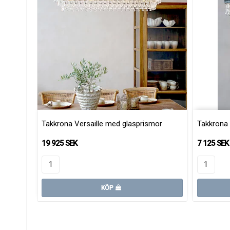
Takkrona Versaille med glasprismor
Takkrona V
19 925 SEK
7 125 SEK
KÖP