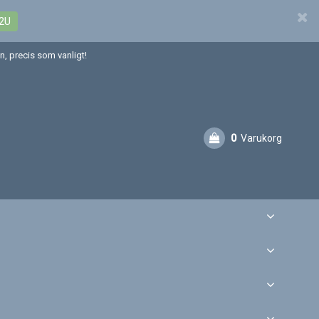
2U
, precis som vanligt!
0
Varukorg