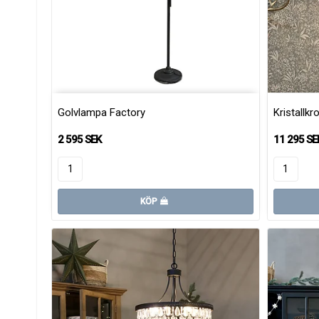
Golvlampa Factory
Kristallkr
2 595 SEK
11 295 SE
KÖP