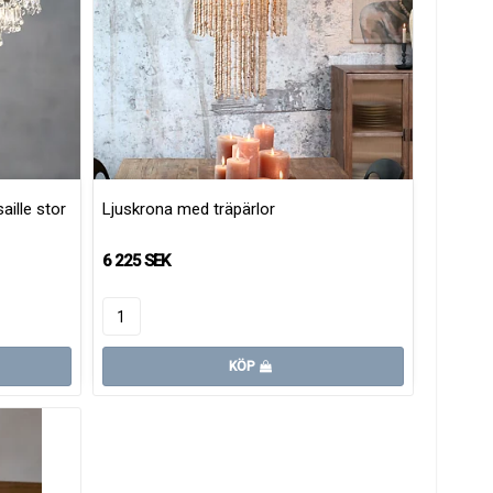
ille stor
Ljuskrona med träpärlor
6 225 SEK
KÖP