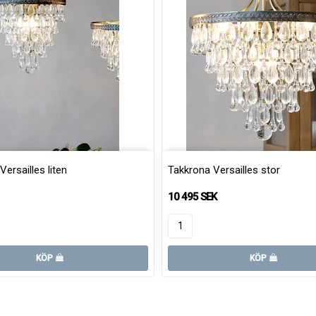
ersailles liten
Takkrona Versailles stor
10 495 SEK
KÖP
KÖP