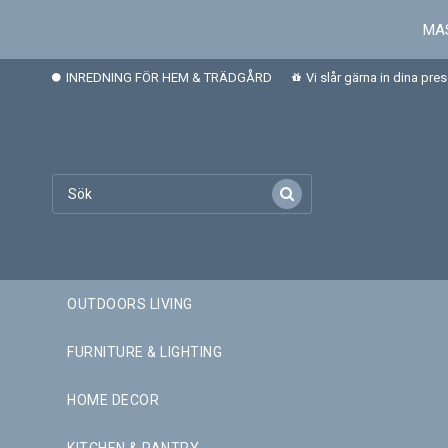
MAS
INREDNING FÖR HEM & TRÄDGÅRD
Vi slår gärna in dina pre
OUTDOORS LIVING
FURNITURE & LIGHTING
HOME DECOR