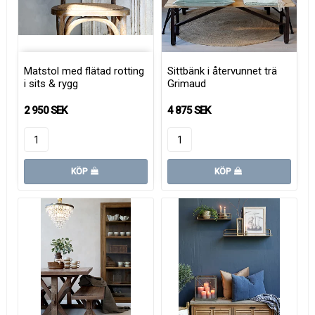
Matstol med flätad rotting
Sittbänk i återvunnet trä
i sits & rygg
Grimaud
2 950 SEK
4 875 SEK
KÖP
KÖP