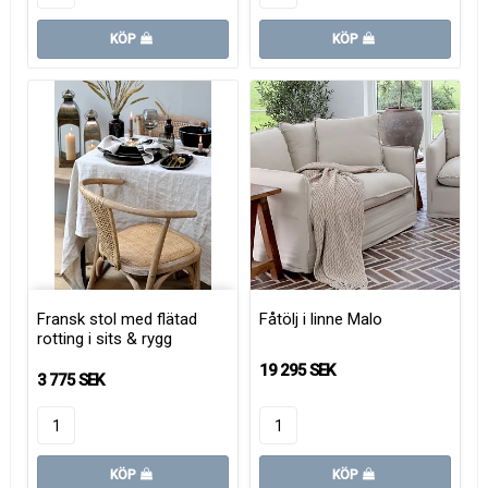
KÖP
KÖP
Fransk stol med flätad
Fåtölj i linne Malo
rotting i sits & rygg
19 295 SEK
3 775 SEK
KÖP
KÖP