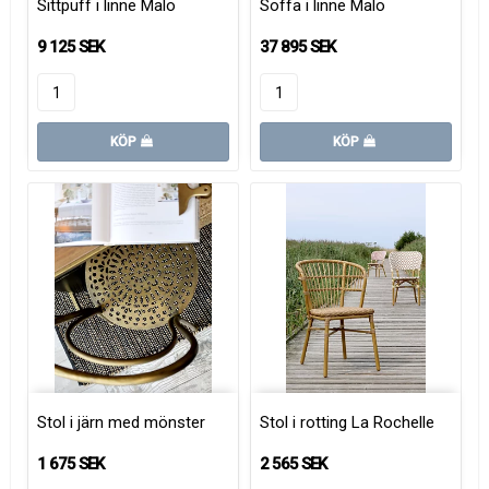
Sittpuff i linne Malo
Soffa i linne Malo
9 125 SEK
37 895 SEK
KÖP
KÖP
Stol i järn med mönster
Stol i rotting La Rochelle
1 675 SEK
2 565 SEK