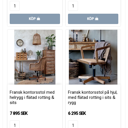
KÖP
KÖP
Fransk kontorsstol med
Fransk kontorsstol på hjul,
helrygg i flätad rotting &
med flätad rotting i sits &
sits
rygg
7 895 SEK
6 295 SEK