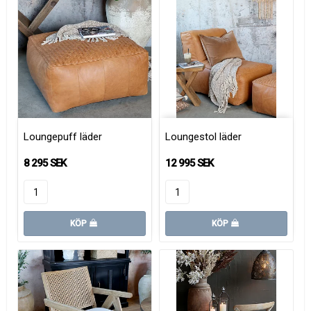
Loungepuff läder
Loungestol läder
8 295 SEK
12 995 SEK
KÖP
KÖP