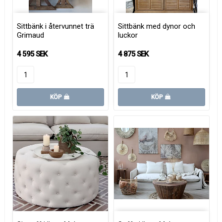
Sittbänk i återvunnet trä
Sittbänk med dynor och
Grimaud
luckor
4 595 SEK
4 875 SEK
KÖP
KÖP