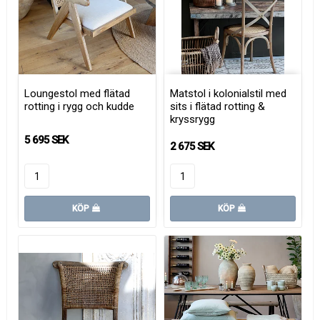
Loungestol med flätad
Matstol i kolonialstil med
rotting i rygg och kudde
sits i flätad rotting &
kryssrygg
5 695 SEK
2 675 SEK
KÖP
KÖP