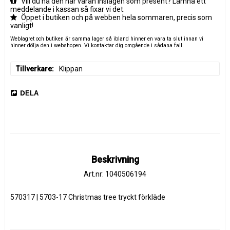
Vill du ha den här varan inslagen som present? Lämna ett
meddelande i kassan så fixar vi det.
Öppet i butiken och på webben hela sommaren, precis som
vanligt!
Weblagret och butiken är samma lager så ibland hinner en vara ta slut innan vi
hinner dölja den i webshopen. Vi kontaktar dig omgående i sådana fall.
Tillverkare
Klippan
DELA
Beskrivning
Art.nr: 1040506194
570317 | 5703-17 Christmas tree tryckt förkläde