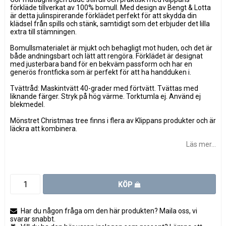
förkläde tillverkat av 100% bomull. Med design av Bengt & Lotta
är detta julinspirerande förklädet perfekt för att skydda din
klädsel från spills och stänk, samtidigt som det erbjuder det lilla
extra till stämningen.
Bomullsmaterialet är mjukt och behagligt mot huden, och det är
både andningsbart och lätt att rengöra. Förklädet är designat
med justerbara band för en bekväm passform och har en
generös frontficka som är perfekt för att ha handduken i.
Tvättråd: Maskintvätt 40-grader med förtvätt. Tvättas med
liknande färger. Stryk på hög värme. Torktumla ej. Använd ej
blekmedel.
Mönstret Christmas tree finns i flera av Klippans produkter och är
läckra att kombinera.
Läs mer...
KÖP
Har du någon fråga om den här produkten? Maila oss, vi
svarar snabbt.