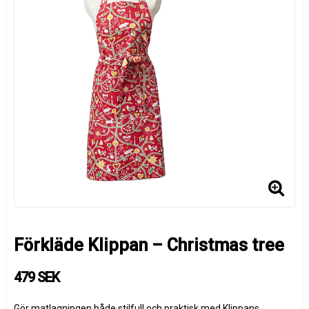
Förkläde Klippan – Christmas tree
479 SEK
Gör matlagningen både stilfull och praktisk med Klippans