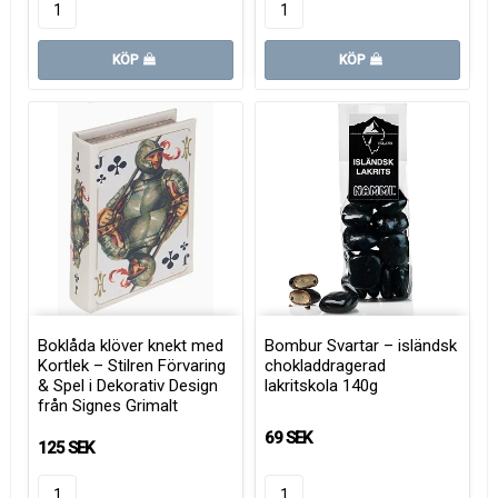
KÖP
KÖP
Boklåda klöver knekt med
Bombur Svartar – isländsk
Kortlek – Stilren Förvaring
chokladdragerad
& Spel i Dekorativ Design
lakritskola 140g
från Signes Grimalt
69 SEK
125 SEK