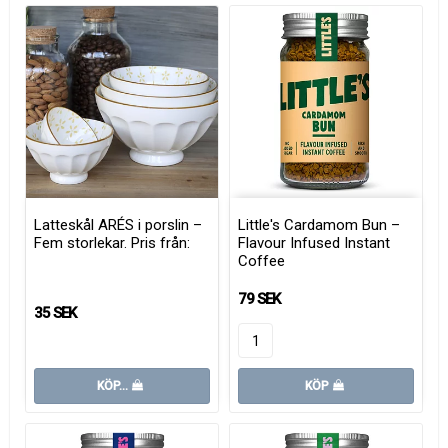
Latteskål ARÉS i porslin –
Little's Cardamom Bun –
Fem storlekar. Pris från:
Flavour Infused Instant
Coffee
79 SEK
35 SEK
KÖP…
KÖP