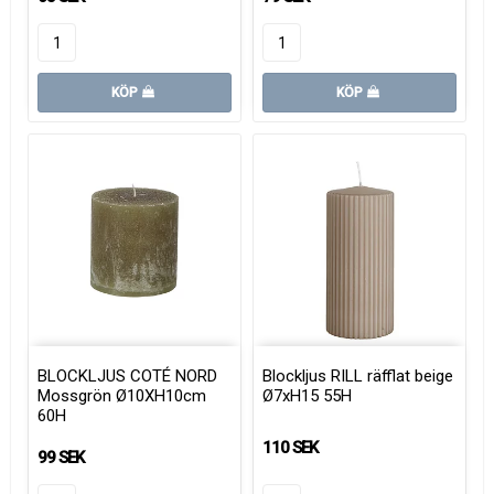
KÖP
KÖP
BLOCKLJUS COTÉ NORD
Blockljus RILL räfflat beige
Mossgrön Ø10XH10cm
Ø7xH15 55H
60H
110 SEK
99 SEK