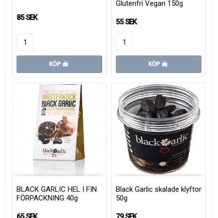
Glutenfri Vegan 150g
85 SEK
55 SEK
KÖP
KÖP
BLACK GARLIC HEL I FIN
Black Garlic skalade klyftor
FÖRPACKNING 40g
50g
65 SEK
79 SEK