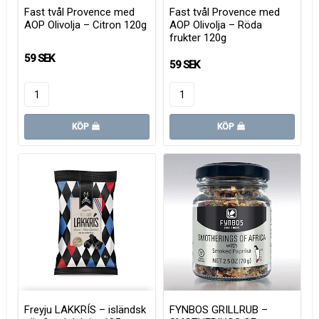
Fast tvål Provence med
Fast tvål Provence med
AOP Olivolja – Citron 120g
AOP Olivolja – Röda
frukter 120g
59 SEK
59 SEK
KÖP
KÖP
Freyju LAKKRÍS – isländsk
FYNBOS GRILLRUB –