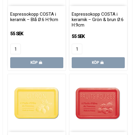
Espressokopp COSTA i
Espressokopp COSTA i
keramik – Blå Ø:6 H:9cm
keramik – Grön & brun Ø:6
H:9cm
55 SEK
55 SEK
KÖP
KÖP