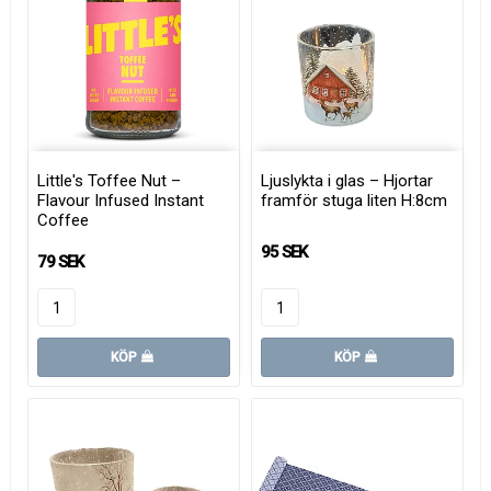
Little's Toffee Nut –
Ljuslykta i glas – Hjortar
Flavour Infused Instant
framför stuga liten H:8cm
Coffee
95 SEK
79 SEK
KÖP
KÖP