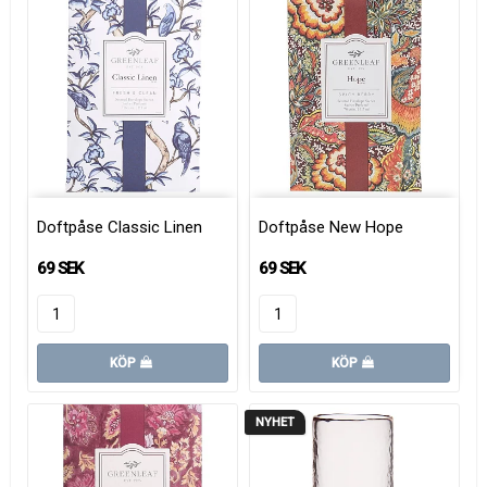
Doftpåse Classic Linen
Doftpåse New Hope
69 SEK
69 SEK
KÖP
KÖP
NYHET