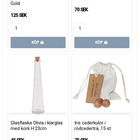
Gold
70 SEK
125 SEK
KÖP
KÖP
Glasflaska Olivia i klarglas
Iris cederkulor i
med kork H:23cm
rödcederträ, 15 st