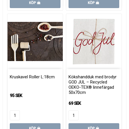
KÖP
KÖP
Kruskavel Roller L:18cm
Kökshandduk med brodyr
GOD JUL – Recycled
OEKO-TEX® linnefärgad
50x70cm
95 SEK
69 SEK
KÖP
KÖP