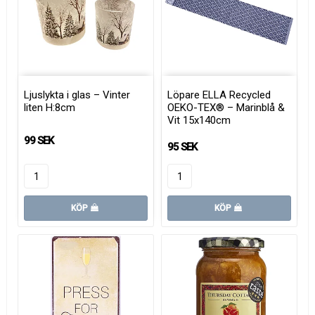
Ljuslykta i glas – Vinter
Löpare ELLA Recycled
liten H:8cm
OEKO-TEX® – Marinblå &
Vit 15x140cm
99 SEK
95 SEK
KÖP
KÖP