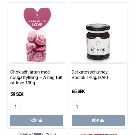
Chokladhjärtan med
Delikatesschutney –
nougatfyllning – A bag full
Rödlök 140g, HAFI
of love 100g
65 SEK
59 SEK
KÖP
KÖP