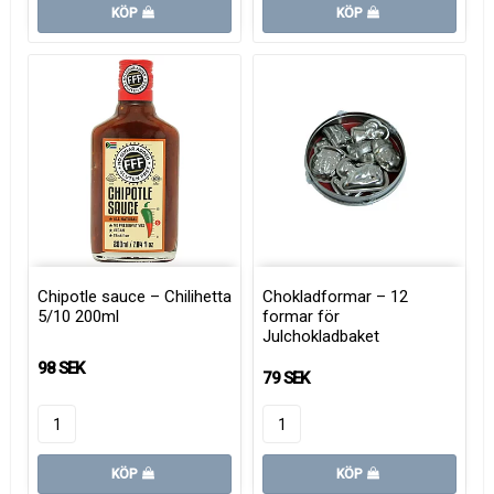
KÖP
KÖP
Chipotle sauce – Chilihetta
Chokladformar – 12
5/10 200ml
formar för
Julchokladbaket
98 SEK
79 SEK
KÖP
KÖP