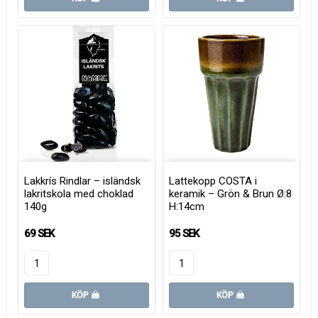
Lakkrís Rindlar – isländsk
Lattekopp COSTA i
lakritskola med choklad
keramik – Grön & Brun Ø:8
140g
H:14cm
69 SEK
95 SEK
KÖP
KÖP