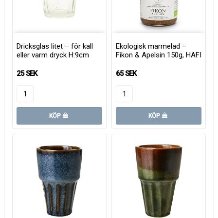
Dricksglas litet – för kall
Ekologisk marmelad –
eller varm dryck H:9cm
Fikon & Apelsin 150g, HAFI
25 SEK
65 SEK
KÖP
KÖP