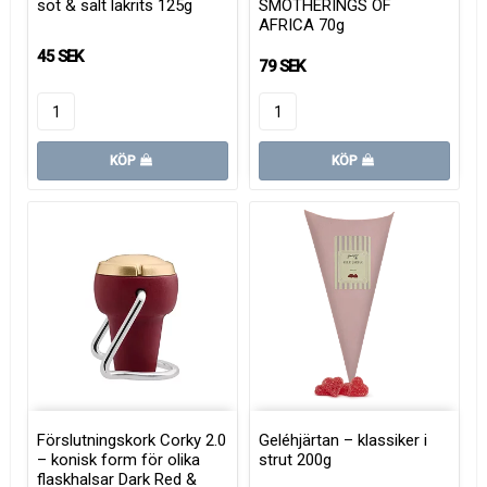
söt & salt lakrits 125g
SMOTHERINGS OF
AFRICA 70g
45 SEK
79 SEK
KÖP
KÖP
Förslutningskork Corky 2.0
Geléhjärtan – klassiker i
– konisk form för olika
strut 200g
flaskhalsar Dark Red &