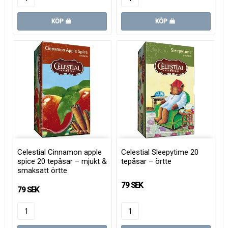
KÖP
KÖP
Celestial Cinnamon apple
Celestial Sleepytime 20
spice 20 tepåsar – mjukt &
tepåsar – örtte
smaksatt örtte
79 SEK
79 SEK