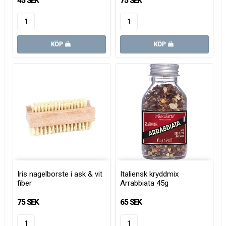
45 SEK
75 SEK
KÖP
KÖP
Iris nagelborste i ask & vit
Italiensk kryddmix
fiber
Arrabbiata 45g
75 SEK
65 SEK