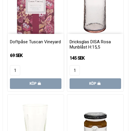
Doftpåse Tuscan Vineyard
Dricksglas DISA Rosa
Munblåst H:15,5
69 SEK
145 SEK
KÖP
KÖP