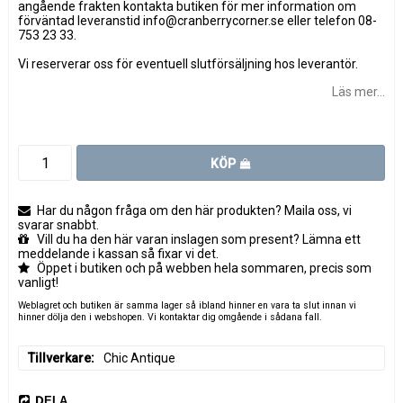
angående frakten kontakta butiken för mer information om
förväntad leveranstid info@cranberrycorner.se eller telefon 08-
753 23 33.
Vi reserverar oss för eventuell slutförsäljning hos leverantör.
Läs mer...
KÖP
Har du någon fråga om den här produkten? Maila oss, vi
svarar snabbt.
Vill du ha den här varan inslagen som present? Lämna ett
meddelande i kassan så fixar vi det.
Öppet i butiken och på webben hela sommaren, precis som
vanligt!
Weblagret och butiken är samma lager så ibland hinner en vara ta slut innan vi
hinner dölja den i webshopen. Vi kontaktar dig omgående i sådana fall.
Tillverkare
Chic Antique
DELA