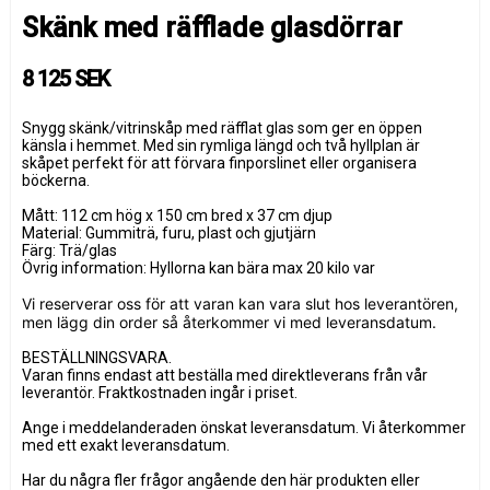
Skänk med räfflade glasdörrar
8 125 SEK
Snygg skänk/vitrinskåp med räfflat glas som ger en öppen
känsla i hemmet. Med sin rymliga längd och två hyllplan är
skåpet perfekt för att förvara finporslinet eller organisera
böckerna.
Mått: 112 cm hög x 150 cm bred x 37 cm djup
Material: Gummiträ, furu, plast och gjutjärn
Färg: Trä/glas
Övrig information: Hyllorna kan bära max 20 kilo var
Vi reserverar oss för att varan kan vara slut hos leverantören,
men lägg din order så återkommer vi med leveransdatum.
BESTÄLLNINGSVARA.
Varan finns endast att beställa med direktleverans från vår
leverantör. Fraktkostnaden ingår i priset.
Ange i meddelanderaden önskat leveransdatum. Vi återkommer
med ett exakt leveransdatum.
Har du några fler frågor angående den här produkten eller