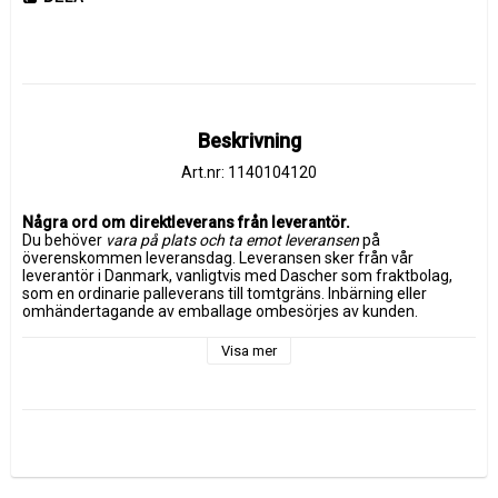
Beskrivning
Art.nr: 1140104120
Några ord om direktleverans från leverantör.
Du behöver 
vara på plats och ta emot leveransen
 på 
överenskommen leveransdag. Leveransen sker från vår 
leverantör i Danmark, vanligtvis med Dascher som fraktbolag, 
som en ordinarie palleverans till tomtgräns. Inbärning eller 
omhändertagande av emballage ombesörjes av kunden. 
Leveransen är försäkrad.
Visa mer
Om du inte finns på plats vid leveranstillfället debiteras kunden 
den faktiska fraktkostnaden för både utkörning och returen.
Leverantör Chic Antique artikelnummer 
40055400
Skænk m. 
låger