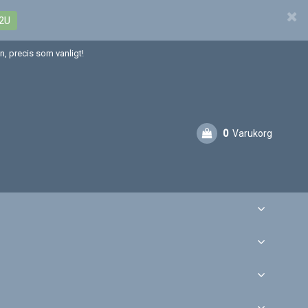
2U
, precis som vanligt!
0
Varukorg