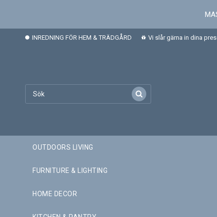
MAS
INREDNING FÖR HEM & TRÄDGÅRD
Vi slår gärna in dina pre
OUTDOORS LIVING
FURNITURE & LIGHTING
HOME DECOR