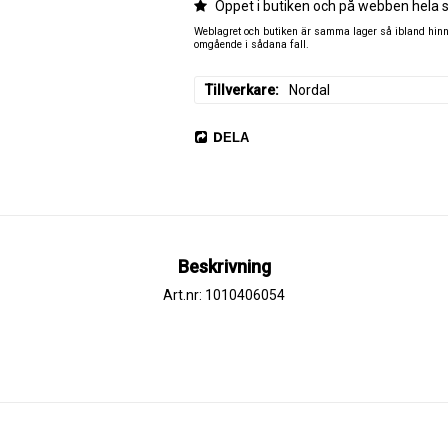
Öppet i butiken och på webben hela 
Weblagret och butiken är samma lager så ibland hinner
omgående i sådana fall.
Tillverkare
Nordal
DELA
Beskrivning
Art.nr: 1010406054