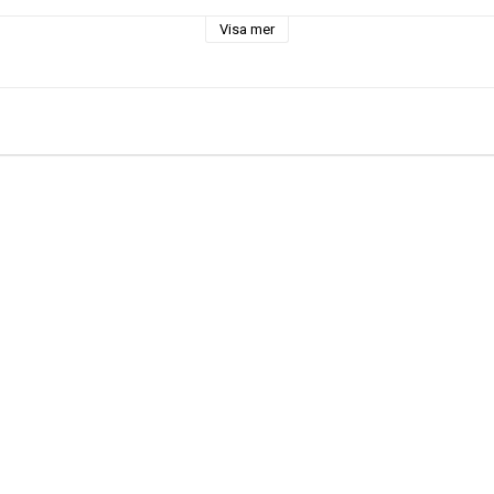
otiv
Visa mer
ng av dokument och småsaker
iv / vintage
ord, skrivbord
Grimalt