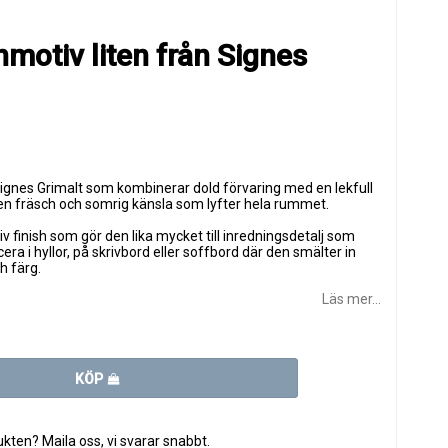
motiv liten från Signes
ignes Grimalt
som kombinerar dold förvaring med en lekfull
 en fräsch och somrig känsla som lyfter hela rummet.
iv finish som gör den lika mycket till inredningsdetalj som
cera i hyllor, på skrivbord eller soffbord där den smälter in
h färg.
Läs mer...
KÖP
ten? Maila oss, vi svarar snabbt.