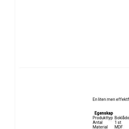
En liten men effektf
Egenskap
Produkttyp
Boklådo
Antal
1 st
Material
MDF