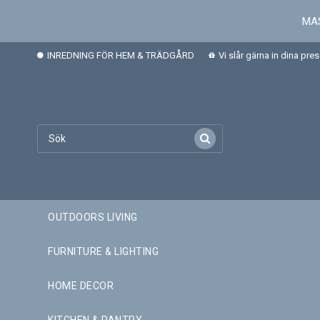
MAS
INREDNING FÖR HEM & TRÄDGÅRD
Vi slår gärna in dina pre
OUTDOORS LIVING
FURNITURE & LIGHTING
HOME DECOR