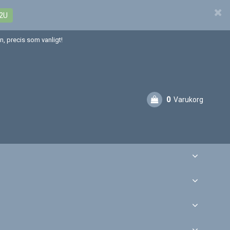
2U
, precis som vanligt!
0
Varukorg