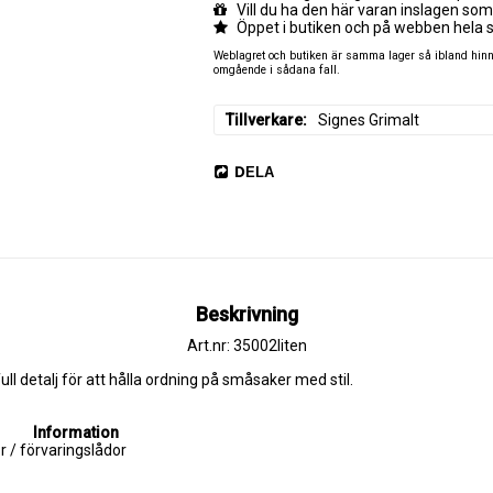
Vill du ha den här varan inslagen som
Öppet i butiken och på webben hela 
Weblagret och butiken är samma lager så ibland hinner
omgående i sådana fall.
Tillverkare
Signes Grimalt
DELA
Beskrivning
Art.nr: 35002liten
ull detalj för att hålla ordning på småsaker med stil.
Information
r / förvaringslådor