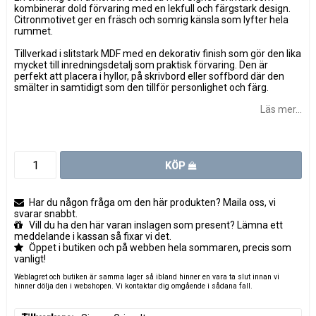
kombinerar dold förvaring med en lekfull och färgstark design.
Citronmotivet ger en fräsch och somrig känsla som lyfter hela
rummet.
Tillverkad i slitstark MDF med en dekorativ finish som gör den lika
mycket till inredningsdetalj som praktisk förvaring. Den är
perfekt att placera i hyllor, på skrivbord eller soffbord där den
smälter in samtidigt som den tillför personlighet och färg.
Läs mer...
KÖP
Har du någon fråga om den här produkten? Maila oss, vi
svarar snabbt.
Vill du ha den här varan inslagen som present? Lämna ett
meddelande i kassan så fixar vi det.
Öppet i butiken och på webben hela sommaren, precis som
vanligt!
Weblagret och butiken är samma lager så ibland hinner en vara ta slut innan vi
hinner dölja den i webshopen. Vi kontaktar dig omgående i sådana fall.