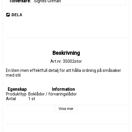
Tillverkare
Signes Grimalt
DELA
Beskrivning
Art.nr: 35002stor
En liten men effektfull detalj för att hålla ordning på småsaker 
med stil.
Egenskap
Information
Produkttyp
Boklådor / förvaringslådor
Antal
1 st
Material
MDF
Design
Citronmotiv
Visa mer
Mått
27 x 7 x 18 cm
Vikt
ca 0,6 kg
Användning
Förvaring av dokument och småsaker
Stil
Dekorativ / vintage
Placering
Hylla, bord, skrivbord