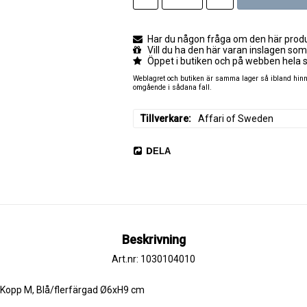
Har du någon fråga om den här produk
Vill du ha den här varan inslagen som
Öppet i butiken och på webben hela 
Weblagret och butiken är samma lager så ibland hinner
omgående i sådana fall.
Tillverkare
Affari of Sweden
DELA
Beskrivning
Art.nr: 1030104010
Kopp M, Blå/flerfärgad Ø6xH9 cm