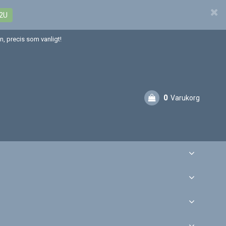
2U
, precis som vanligt!
0
Varukorg