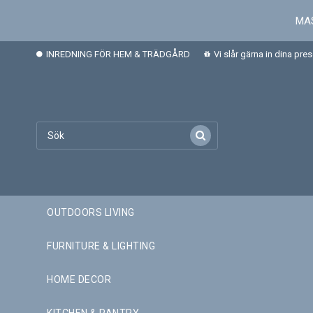
MAS
INREDNING FÖR HEM & TRÄDGÅRD
Vi slår gärna in dina pre
OUTDOORS LIVING
FURNITURE & LIGHTING
HOME DECOR