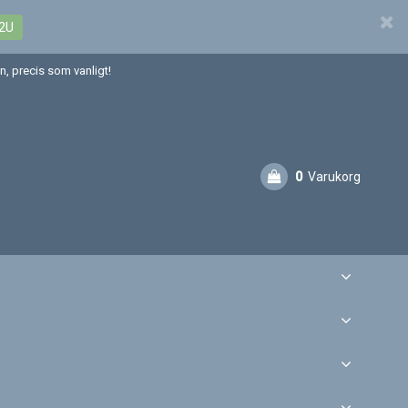
2U
, precis som vanligt!
0
Varukorg