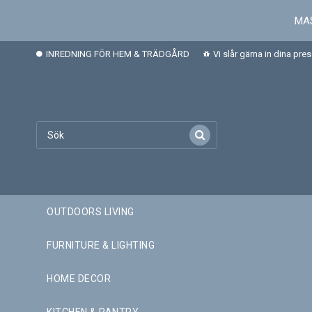
MAS
INREDNING FÖR HEM & TRÄDGÅRD
Vi slår gärna in dina pre
OUTDOORS LIVING
FURNITURE & LIGHTING
HOME DECOR