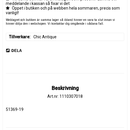
meddelande i kassan så fixar vi det.
Öppet i butiken och på webben hela sommaren, precis som
vanligt!
Weblagret och butiken är samma lager så ibland hinner en vara ta slut innan vi
hinner dölja den i webshopen. Vi kontaktar dig omgående i sådana fall.
Tillverkare
Chic Antique
DELA
Beskrivning
Art.nr: 1110307018
51369-19