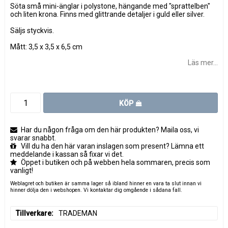
Söta små mini-änglar i polystone, hängande med "sprattelben"
och liten krona. Finns med glittrande detaljer i guld eller silver.
Säljs styckvis.
Mått: 3,5 x 3,5 x 6,5 cm
Läs mer...
KÖP
Har du någon fråga om den här produkten? Maila oss, vi
svarar snabbt.
Vill du ha den här varan inslagen som present? Lämna ett
meddelande i kassan så fixar vi det.
Öppet i butiken och på webben hela sommaren, precis som
vanligt!
Weblagret och butiken är samma lager så ibland hinner en vara ta slut innan vi
hinner dölja den i webshopen. Vi kontaktar dig omgående i sådana fall.
Tillverkare
TRADEMAN