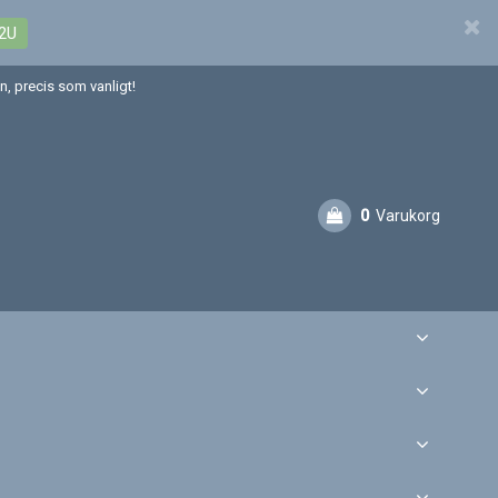
2U
, precis som vanligt!
0
Varukorg