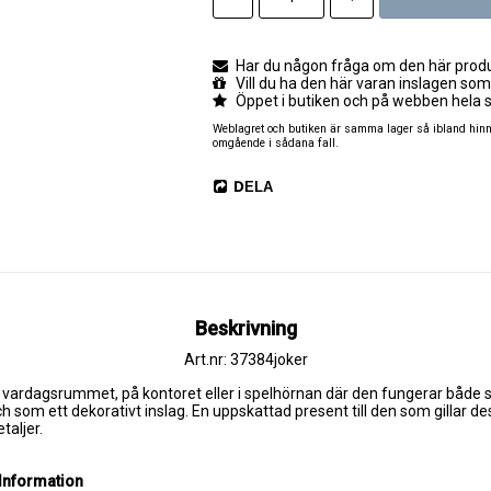
Har du någon fråga om den här produk
Vill du ha den här varan inslagen som
Öppet i butiken och på webben hela 
Weblagret och butiken är samma lager så ibland hinner
omgående i sådana fall.
DELA
Beskrivning
Art.nr: 37384joker
 i vardagsrummet, på kontoret eller i spelhörnan där den fungerar både 
h som ett dekorativt inslag. En uppskattad present till den som gillar des
taljer.
Information