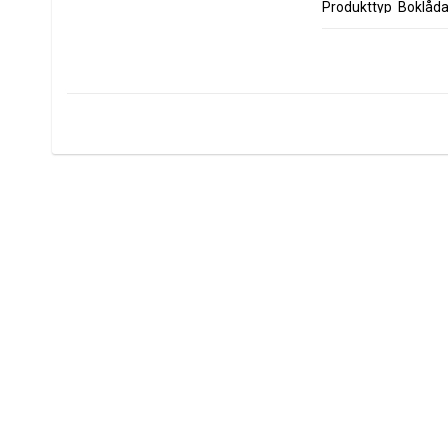
Produkttyp
Boklåda
Material
MDF med 
Innehåll
Kortlek
Mått
14 x 10
Vikt
ca 0,21
Användning
Förvari
Stil
Dekorat
Placering
Vardags
Tillverkning
Kina
Märke
Signes 