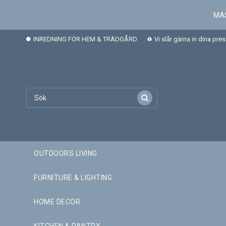
MAS
INREDNING FÖR HEM & TRÄDGÅRD
Vi slår gärna in dina pre
OUTDOORS LIVING
FURNITURE & LIGHTING
HOME DECOR