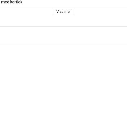
 med kortlek
slitstark ytfinish
Visa mer
 x 3 cm
 kg
ng & sällskapsspel
iv / modern klassisk
rum, kontor, hylla
Grimalt