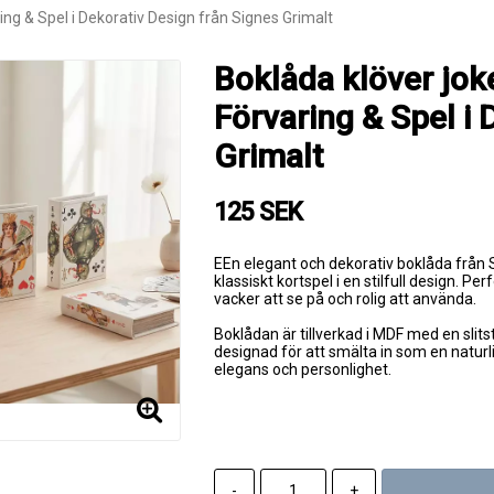
ing & Spel i Dekorativ Design från Signes Grimalt
Boklåda klöver jok
Förvaring & Spel i 
Grimalt
125 SEK
EEn elegant och dekorativ boklåda från
klassiskt kortspel i en stilfull design. Pe
vacker att se på och rolig att använda.
Boklådan är tillverkad i MDF med en slits
designad för att smälta in som en naturli
elegans och personlighet.
-
+