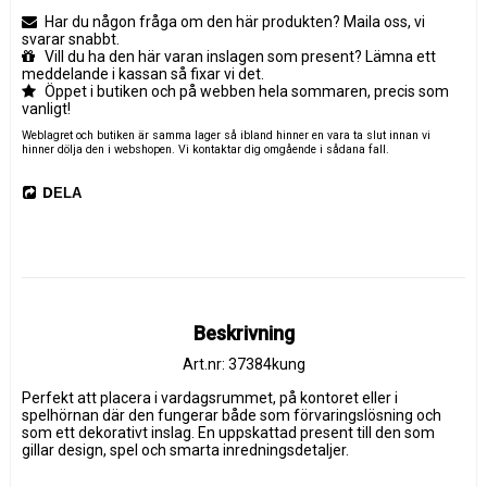
Har du någon fråga om den här produkten? Maila oss, vi
svarar snabbt.
Vill du ha den här varan inslagen som present? Lämna ett
meddelande i kassan så fixar vi det.
Öppet i butiken och på webben hela sommaren, precis som
vanligt!
Weblagret och butiken är samma lager så ibland hinner en vara ta slut innan vi
hinner dölja den i webshopen. Vi kontaktar dig omgående i sådana fall.
DELA
Beskrivning
Art.nr: 37384kung
Perfekt att placera i vardagsrummet, på kontoret eller i 
spelhörnan där den fungerar både som förvaringslösning och 
som ett dekorativt inslag. En uppskattad present till den som 
gillar design, spel och smarta inredningsdetaljer.