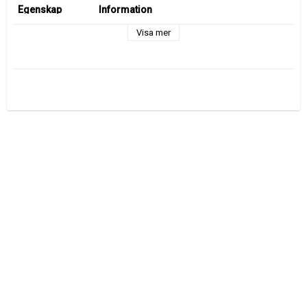
Egenskap
Information
Produkttyp
Boklåda med kortlek
Material
MDF med slitstark ytfinish
Visa mer
Innehåll
Kortlek
Mått
14 x 10 x 3 cm
Vikt
ca 0,21 kg
Användning
Förvaring & sällskapsspel
Stil
Dekorativ / modern klassisk
Placering
Vardagsrum, kontor, hylla
Tillverkning
Kina
Märke
Signes Grimalt