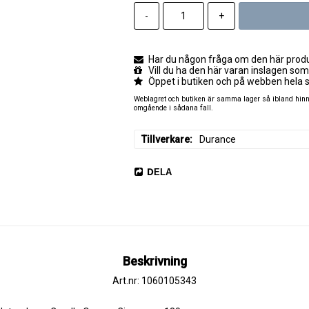
-
+
Har du någon fråga om den här produk
Vill du ha den här varan inslagen som
Öppet i butiken och på webben hela 
Weblagret och butiken är samma lager så ibland hinner
omgående i sådana fall.
Tillverkare
Durance
DELA
Beskrivning
Art.nr: 1060105343