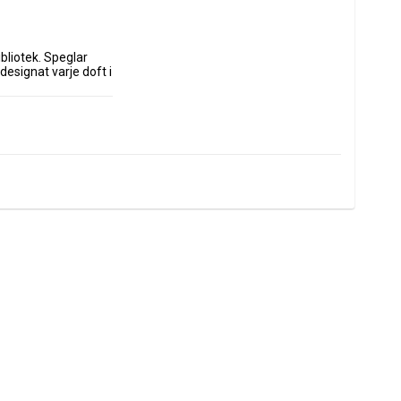
liotek. Speglar 
esignat varje doft i 
av naturligt vax i 
dning av doften. 
nnan vaxet svalnar. 