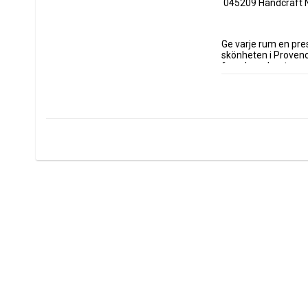
 045209 Handcraft 
Ge varje rum en pres
skönheten i Provence
franska sobra toner
Durance Doftljus - P
hög kvalitet. Ljusve
Hantverksmässig prod
Ljusets wellpapp, e