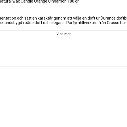
Natural wax Candle Orange Cinnamon 1
80 gr.
entation och sätt en karaktär genom att välja en doft ur Durance doftbib
 landsbygd i både doft och elegans. Parfymtillverkare från Grasse har d
.
Visa mer
erfumed Handcraft Candle, är handgjorda och vaxet är en unik blandning 
karna har valts av Durance egna ljusmästare som garanterar perfekt spri
uktion i verkstaden i Grignan, ljusvekarna sätts i manuellt en efter en i
tikett och bastband är noggrant knutna och placerade förhand.