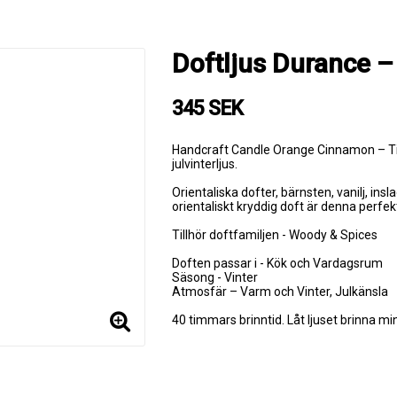
Doftljus Durance 
345 SEK
Handcraft Candle Orange Cinnamon – Till 
julvinterljus.
Orientaliska dofter, bärnsten, vanilj, insl
orientaliskt kryddig doft är denna perfekt.
Tillhör doftfamiljen - Woody & Spices
Doften passar i - Kök och Vardagsrum
Säsong - Vinter
Atmosfär – Varm och Vinter, Julkänsla
40 timmars brinntid. Låt ljuset brinna m