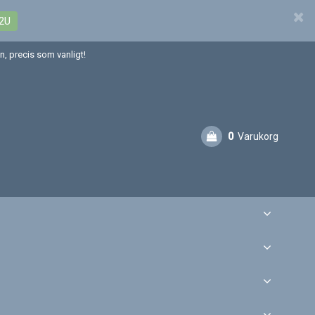
2U
, precis som vanligt!
0
Varukorg