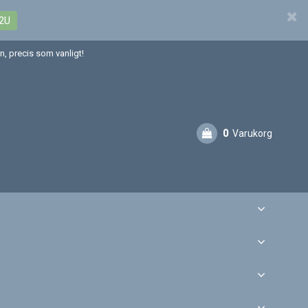
2U
, precis som vanligt!
0
Varukorg