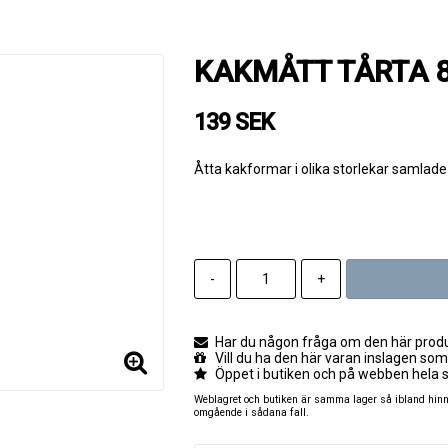
KAKMÅTT TÅRTA 
139 SEK
Åtta kakformar i olika storlekar samlade i
-
+
Har du någon fråga om den här produk
Vill du ha den här varan inslagen som
Öppet i butiken och på webben hela 
Weblagret och butiken är samma lager så ibland hinner
omgående i sådana fall.