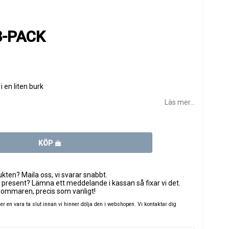
8-PACK
 en liten burk
Läs mer...
KÖP
ten? Maila oss, vi svarar snabbt.
 present? Lämna ett meddelande i kassan så fixar vi det.
sommaren, precis som vanligt!
 en vara ta slut innan vi hinner dölja den i webshopen. Vi kontaktar dig