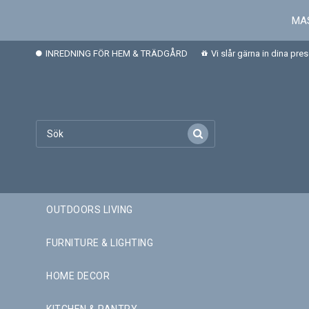
MAS
INREDNING FÖR HEM & TRÄDGÅRD
Vi slår gärna in dina pre
OUTDOORS LIVING
FURNITURE & LIGHTING
HOME DECOR