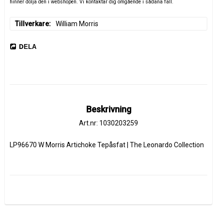
hinner dölja den i webshopen. Vi kontaktar dig omgående i sådana fall.
Tillverkare
William Morris
DELA
Beskrivning
Art.nr: 1030203259
LP96670
 W Morris 
Artichoke
 Tepåsfat | The Leonardo Collection