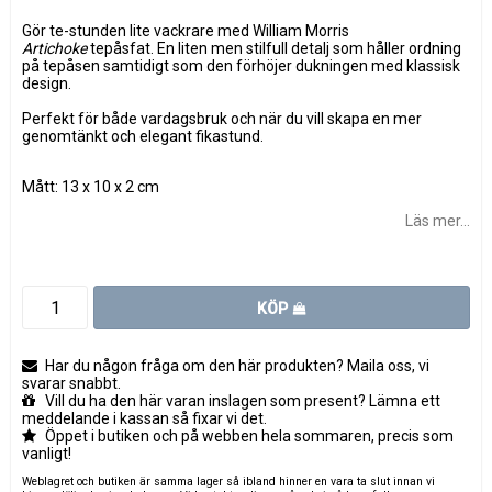
Gör te-stunden lite vackrare med William Morris
Artichoke
tepåsfat. En liten men stilfull detalj som håller ordning
på tepåsen samtidigt som den förhöjer dukningen med klassisk
design.
Perfekt för både vardagsbruk och när du vill skapa en mer
genomtänkt och elegant fikastund.
Mått: 13 x 10 x 2 cm
Läs mer...
KÖP
Har du någon fråga om den här produkten? Maila oss, vi
svarar snabbt.
Vill du ha den här varan inslagen som present? Lämna ett
meddelande i kassan så fixar vi det.
Öppet i butiken och på webben hela sommaren, precis som
vanligt!
Weblagret och butiken är samma lager så ibland hinner en vara ta slut innan vi