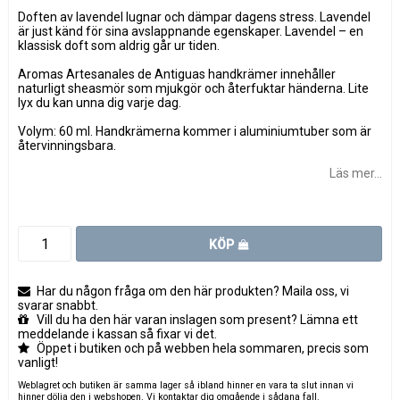
Doften av lavendel lugnar och dämpar dagens stress. Lavendel
är just känd för sina avslappnande egenskaper. Lavendel – en
klassisk doft som aldrig går ur tiden.
Aromas Artesanales de Antiguas handkrämer innehåller
naturligt sheasmör som mjukgör och återfuktar händerna. Lite
lyx du kan unna dig varje dag.
Volym: 60 ml. Handkrämerna kommer i aluminiumtuber som är
återvinningsbara.
Läs mer...
KÖP
Har du någon fråga om den här produkten? Maila oss, vi
svarar snabbt.
Vill du ha den här varan inslagen som present? Lämna ett
meddelande i kassan så fixar vi det.
Öppet i butiken och på webben hela sommaren, precis som
vanligt!
Weblagret och butiken är samma lager så ibland hinner en vara ta slut innan vi
hinner dölja den i webshopen. Vi kontaktar dig omgående i sådana fall.