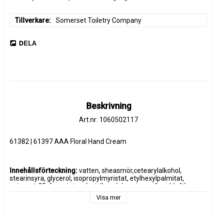
Tillverkare
Somerset Toiletry Company
DELA
Beskrivning
Art.nr: 1060502117
61382 | 61397 AAA Floral Hand Cream
Innehållsförteckning:
 vatten, sheasmör,
cetearylalkohol, 
stearinsyra, glycerol, isopropylmyristat, etylhexylpalmitat, 
cetearet-25, fenoxietanol, 
etylhexylglycerin, parfym (doft), 
karbomer, natriumhydroxid, bht, allantoin, hexyl cinnamal, 
Visa mer
bensylsalicylat, linalool, 
hydroxycitronellal,
 butylfenylmetylpropional, alfa-isometyljonon, 
eugenol, citronellol, cinnamylalkohol