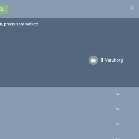
2U
, precis som vanligt!
0
Varukorg