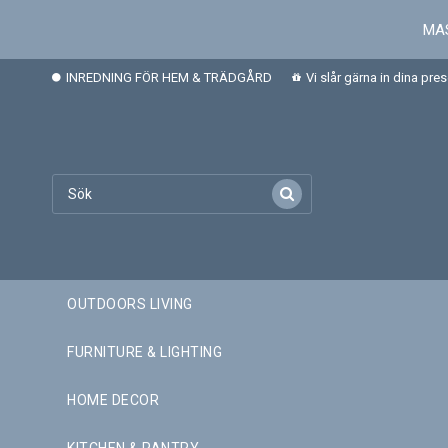
MAS
INREDNING FÖR HEM & TRÄDGÅRD
Vi slår gärna in dina pre
OUTDOORS LIVING
FURNITURE & LIGHTING
HOME DECOR