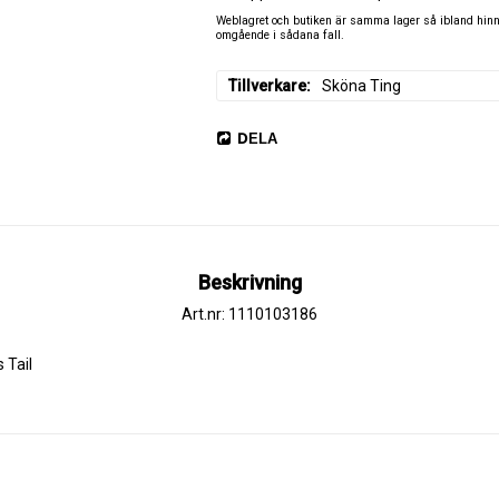
Weblagret och butiken är samma lager så ibland hinner
omgående i sådana fall.
Tillverkare
Sköna Ting
DELA
Beskrivning
Art.nr: 1110103186
 Tail