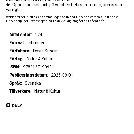
meddelande i kassan så fixar vi det.
Öppet i butiken och på webben hela sommaren, precis som
vanligt!
Weblagret och butiken är samma lager så ibland hinner en vara ta slut innan vi
hinner dölja den i webshopen. Vi kontaktar dig omgående i sådana fall.
Antal sidor
174
Format
Inbunden
Författare
David Sundin
Förlag
Natur & Kultur
ISBN
9789127190931
Publiceringsdatum
2025-09-01
Språk
Svenska
Tillverkare
Natur & Kultur
DELA