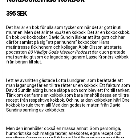
395 SEK
Det här är en bok för alla som tycker om när det är gott inuti
munnen. Men det är inte
exakt
en kokbok. Det är en kokboksbok.
En bok
om
kokböcker. David Sundin älskar att äta gott och har
därför samlat på sig ”ett par hundra” kokböcker. Hans
matintresse fick honom och kollegan Albin Olsson att starta
podcasten
80 Väldigt Goda Mackor Podcast
där duon pratade
mat samtidigt som de lagade sig igenom Lasse Kronérs kokbok
från början till slut.
I ett av avsnitten gästade Lotta Lundgren, som berättade att
man lagar ungefär en till tre rätter ur en kokbok. Ett faktum som
David Sundin aldrig kunde släppa och som blev ett frö till tanken;
Tänk om det fanns en kokbok som bara innehöll dessa en till tre
recept från respektive kokbok. Och nu är den kokboken här! One
kokbok to rule them all! Med den godaste maten från David
Sundins samling av kokböcker.
Men den innehåller också en massa annat. Som personliga,
humoristiska och matiga texter, anekdoter, egna recept och