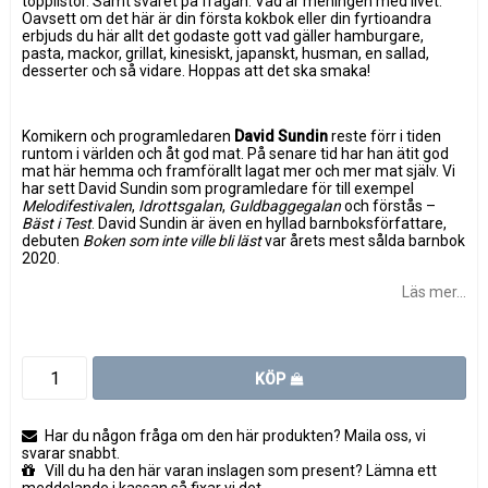
topplistor. Samt svaret på frågan: Vad är meningen med livet.
Oavsett om det här är din första kokbok eller din fyrtioandra
erbjuds du här allt det godaste gott vad gäller hamburgare,
pasta, mackor, grillat, kinesiskt, japanskt, husman, en sallad,
desserter och så vidare. Hoppas att det ska smaka!
Komikern och programledaren
David Sundin
reste förr i tiden
runtom i världen och åt god mat. På senare tid har han ätit god
mat här hemma och framförallt lagat mer och mer mat själv. Vi
har sett David Sundin som programledare för till exempel
Melodifestivalen
,
Idrottsgalan
,
Guldbaggegalan
och förstås –
Bäst i Test
. David Sundin är även en hyllad barnboksförfattare,
debuten
Boken som inte ville bli läst
var årets mest sålda barnbok
2020.
Läs mer...
KÖP
Har du någon fråga om den här produkten? Maila oss, vi
svarar snabbt.
Vill du ha den här varan inslagen som present? Lämna ett