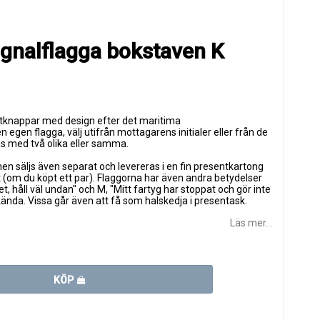
gnalflagga bokstaven K
tknappar med design efter det maritima
 egen flagga, välj utifrån mottagarens initialer eller från de
s med två olika eller samma.
 säljs även separat och levereras i en fin presentkartong
t (om du köpt ett par). Flaggorna har även andra betydelser
t, håll väl undan" och M, "Mitt fartyg har stoppat och gör inte
ända. Vissa går även att få som halskedja i presentask.
Läs mer...
KÖP