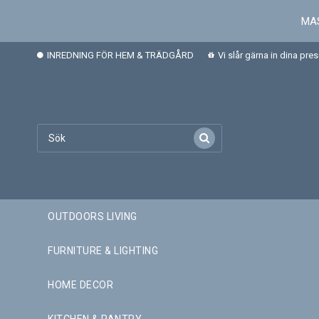
MAS
INREDNING FÖR HEM & TRÄDGÅRD
Vi slår gärna in dina pre
OUTDOORS LIVING
FURNITURE & LIGHTING
HOME DECOR