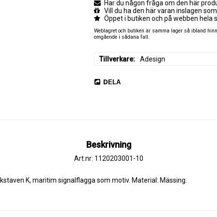
Har du någon fråga om den här produk
Vill du ha den här varan inslagen som
Öppet i butiken och på webben hela 
Weblagret och butiken är samma lager så ibland hinner
omgående i sådana fall.
Tillverkare
Adesign
DELA
Beskrivning
Art.nr: 1120203001-10
taven K, maritim signalflagga som motiv. Material: Mässing.