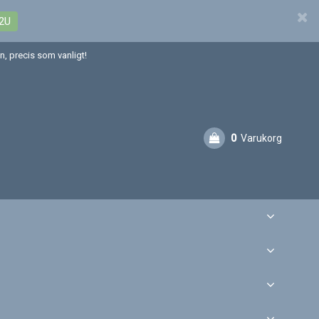
2U
, precis som vanligt!
0
Varukorg