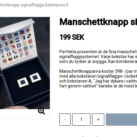
ettknapp signalflagga bokstaven K
Manschettknapp si
199 SEK
Perfekta presenten är de fina manschet
signalflaggsystemet. Varje bokstav har en
som du tycker är snygga. Kan kombinera
Manschettknapparna kostar 398:-/par men
med alla bokstäver/signalflaggor i locke
och bokstaven A, "Jag har dykare i vattne
fart genom vattnet" kanske är de mest k
-
+