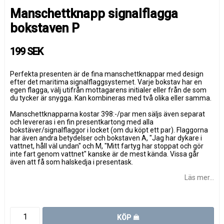
Manschettknapp signalflagga
bokstaven P
199 SEK
Perfekta presenten är de fina manschettknappar med design
efter det maritima signalflaggsystemet. Varje bokstav har en
egen flagga, välj utifrån mottagarens initialer eller från de som
du tycker är snygga. Kan kombineras med två olika eller samma.
Manschettknapparna kostar 398:-/par men säljs även separat
och levereras i en fin presentkartong med alla
bokstäver/signalflaggor i locket (om du köpt ett par). Flaggorna
har även andra betydelser och bokstaven A, "Jag har dykare i
vattnet, håll väl undan" och M, "Mitt fartyg har stoppat och gör
inte fart genom vattnet" kanske är de mest kända. Vissa går
även att få som halskedja i presentask.
Läs mer...
KÖP