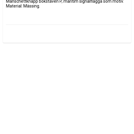
Manschettknapp bokstaven P, maritim signalflagga som motiv. 
Material: Mässing.