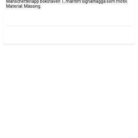
Manschettknapp bokstaven T, maritim signalflagga som motiv. 
Material: Mässing.