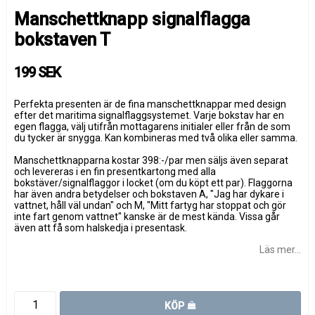
Manschettknapp signalflagga
bokstaven T
199 SEK
Perfekta presenten är de fina manschettknappar med design
efter det maritima signalflaggsystemet. Varje bokstav har en
egen flagga, välj utifrån mottagarens initialer eller från de som
du tycker är snygga. Kan kombineras med två olika eller samma.
Manschettknapparna kostar 398:-/par men säljs även separat
och levereras i en fin presentkartong med alla
bokstäver/signalflaggor i locket (om du köpt ett par). Flaggorna
har även andra betydelser och bokstaven A, "Jag har dykare i
vattnet, håll väl undan" och M, "Mitt fartyg har stoppat och gör
inte fart genom vattnet" kanske är de mest kända. Vissa går
även att få som halskedja i presentask.
Läs mer...
KÖP