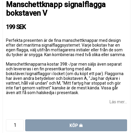
Manschettknapp signalflagga
bokstaven V
199 SEK
Perfekta presenten är de fina manschettknappar med design
efter det maritima signalflaggsystemet. Varje bokstav har en
egen flagga, välj utifrån mottagarens initialer eller från de som
du tycker är snygga. Kan kombineras med två olika eller samma.
Manschettknapparna kostar 398:-/par men säljs även separat
och levereras i en fin presentkartong med alla
bokstäver/signalflaggor i locket (om du köpt ett par). Flaggorna
har även andra betydelser och bokstaven A, "Jag har dykare i
vattnet, håll väl undan" och M, "Mitt fartyg har stoppat och gör
inte fart genom vattnet" kanske är de mest kända. Vissa går
även att få som halskedja i presentask.
Läs mer...
KÖP