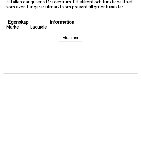
tillfällen där grillen står i centrum. Ett stilrent och funktionellt set 
som även fungerar utmärkt som present till grillentusiaster.
Egenskap
Information
Märke
Laguiole
Produkttyp
Grillredskap set
Antal delar
5 st
Visa mer
Material
Rostfritt stål, silikon & gummiträ
Färg
Svart (Black Edition)
Användning
Grill, camping, trädgård
Ergonomi
Ergonomiska handtag
Rengöring
Lätt att rengöra
Förvaring
Bärbart set
Vikt
12,7 kg
Mått
64 x 26 x 42 cm
Tillverkning
Kina