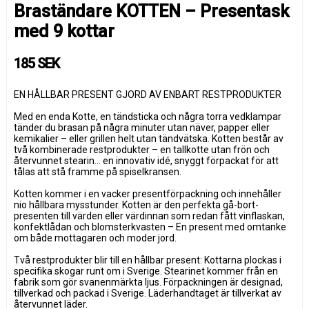
Braständare KOTTEN – Presentask
med 9 kottar
185 SEK
EN HÅLLBAR PRESENT GJORD AV ENBART RESTPRODUKTER
Med en enda Kotte, en tändsticka och några torra vedklampar
tänder du brasan på några minuter utan näver, papper eller
kemikalier – eller grillen helt utan tändvätska. Kotten består av
två kombinerade restprodukter – en tallkotte utan frön och
återvunnet stearin... en innovativ idé, snyggt förpackat för att
tålas att stå framme på spiselkransen.
Kotten kommer i en vacker presentförpackning och innehåller
nio hållbara mysstunder. Kotten är den perfekta gå-bort-
presenten till värden eller värdinnan som redan fått vinflaskan,
konfektlådan och blomsterkvasten – En present med omtanke
om både mottagaren och moder jord.
Två restprodukter blir till en hållbar present: Kottarna plockas i
specifika skogar runt om i Sverige. Stearinet kommer från en
fabrik som gör svanenmärkta ljus. Förpackningen är designad,
tillverkad och packad i Sverige. Läderhandtaget är tillverkat av
återvunnet läder.