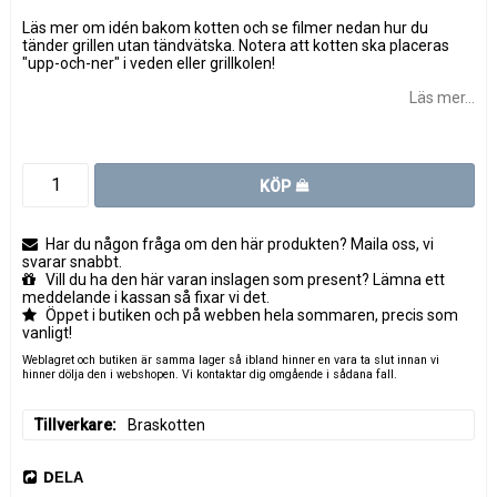
Läs mer om idén bakom kotten och se filmer nedan hur du
tänder grillen utan tändvätska. Notera att kotten ska placeras
"upp-och-ner" i veden eller grillkolen!
Läs mer...
KÖP
Har du någon fråga om den här produkten? Maila oss, vi
svarar snabbt.
Vill du ha den här varan inslagen som present? Lämna ett
meddelande i kassan så fixar vi det.
Öppet i butiken och på webben hela sommaren, precis som
vanligt!
Weblagret och butiken är samma lager så ibland hinner en vara ta slut innan vi
hinner dölja den i webshopen. Vi kontaktar dig omgående i sådana fall.
Tillverkare
Braskotten
DELA