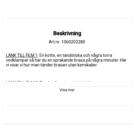
Beskrivning
Art.nr: 1060202280
LÄNK TILL FILM 1
: En kotte, en tändsticka och några torra 
vedklampar så har du en sprakande brasa på några minuter. Här 
vi visar vi hur man tänder brasan utan kemikalier: 
LÄNK TILL FILM 2
: Tänd grillen utan tändvätska
Visa mer
KOTTEN – IDÉN SOM TÄNDES PÅ ETT UTEDASS 
När Robert Kraft satt på ett utedass läste han ett husmorstips i 
en tidning om att man kunde plocka kottar i skogen och doppa 
dem i stearin för att göra en braständare. Han provade men 
insåg att kottar plockade i naturen som är doppade i stearin inte 