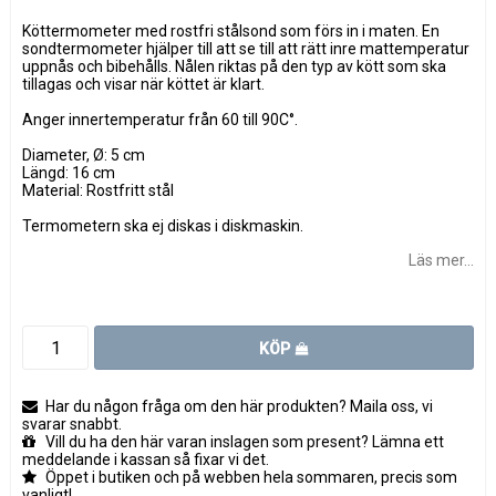
Köttermometer med rostfri stålsond som förs in i maten. En
sondtermometer hjälper till att se till att rätt inre mattemperatur
uppnås och bibehålls. Nålen riktas på den typ av kött som ska
tillagas och visar när köttet är klart.
Anger innertemperatur från 60 till 90C°.
Diameter, Ø: 5 cm
Längd: 16 cm
Material: Rostfritt stål
Termometern ska ej diskas i diskmaskin.
Läs mer...
KÖP
Har du någon fråga om den här produkten? Maila oss, vi
svarar snabbt.
Vill du ha den här varan inslagen som present? Lämna ett
meddelande i kassan så fixar vi det.
Öppet i butiken och på webben hela sommaren, precis som
vanligt!