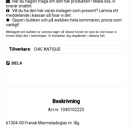
Har du någon fråga om den här produkten? Maila oss, vi
svarar snabbt.
Vill du ha den här varan inslagen som present? Lämna ett
meddelande i kassan så fixar vi det.
Öppet i butiken och på webben hela sommaren, precis som
vanligt!
Weblagret och butiken är samma lager så ibland hinner en vara ta slut innan vi
hinner dölja den i webshopen. Vi kontaktar dig omgående i sådana fall.
Tillverkare
CHIC ANTIQUE
DELA
Beskrivning
Art.nr: 1040102223
61304-00 Fransk Marmeladeglas m. låg