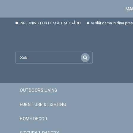
MAS
INREDNING FÖR HEM & TRÄDGÅRD
Vi slår gärna in dina pre
OUTDOORS LIVING
FURNITURE & LIGHTING
HOME DECOR