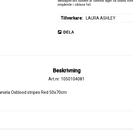
Weblagret och butiken är samma lager så ibland hinner
omgående i sådana fall.
Tillverkare
LAURA ASHLEY
DELA
Beskrivning
Art.nr: 1050104081
niela Oxblood stripes Red 50x70cm