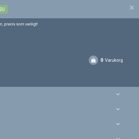
2U
, precis som vanligt!
0
Varukorg