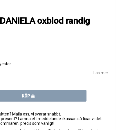
DANIELA oxblod randig
yester
Läs mer...
KÖP
ten? Maila oss, vi svarar snabbt.
 present? Lämna ett meddelande i kassan så fixar vi det.
sommaren, precis som vanligt!