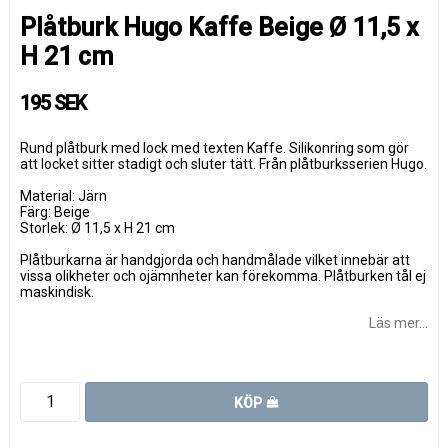
Plåtburk Hugo Kaffe Beige Ø 11,5 x
H 21 cm
195 SEK
Rund plåtburk med lock med texten Kaffe. Silikonring som gör
att locket sitter stadigt och sluter tätt. Från plåtburksserien Hugo.
Material: Järn
Färg: Beige
Storlek: Ø 11,5 x H 21 cm
Plåtburkarna är handgjorda och handmålade vilket innebär att
vissa olikheter och ojämnheter kan förekomma. Plåtburken tål ej
maskindisk.
Läs mer...
KÖP