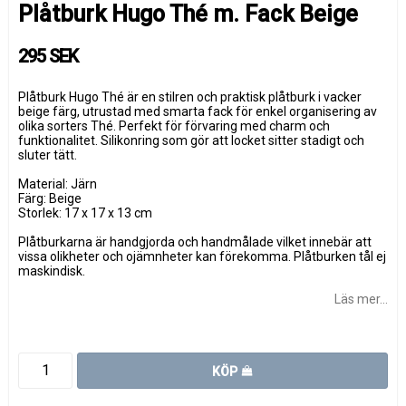
Plåtburk Hugo Thé m. Fack Beige
295 SEK
Plåtburk Hugo Thé är en stilren och praktisk plåtburk i vacker
beige färg, utrustad med smarta fack för enkel organisering av
olika sorters Thé. Perfekt för förvaring med charm och
funktionalitet. Silikonring som gör att locket sitter stadigt och
sluter tätt.
Material: Järn
Färg: Beige
Storlek: 17 x 17 x 13 cm
Plåtburkarna är handgjorda och handmålade vilket innebär att
vissa olikheter och ojämnheter kan förekomma. Plåtburken tål ej
maskindisk.
Läs mer...
KÖP