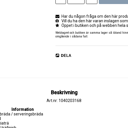
Har du någon fråga om den här produk
Vill du ha den här varan inslagen som
Öppet i butiken och på webben hela 
Weblagret och butiken är samma lager så ibland hinner
omgående i sådana fall.
DELA
Beskrivning
Art.nr: 1040203168
Information
bräda / serveringsbräda
d
iaträ
 träfinish