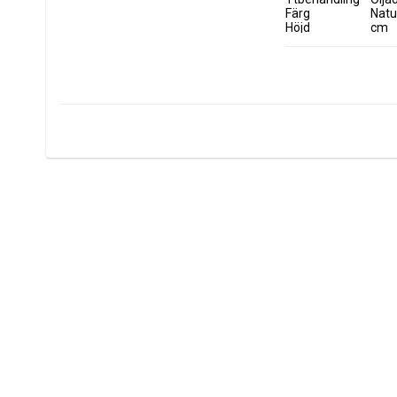
Färg
Natu
Höjd
cm
Bredd
 cm
Djup
 cm
Användning
Skär
Skötsel
Handd
Stil
Natur
Varumärke
Milj
Artikelnummer
539