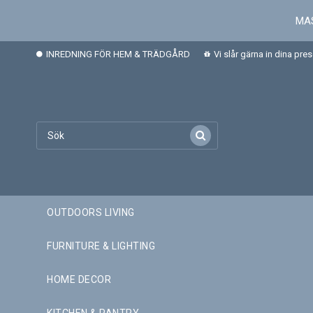
MAS
INREDNING FÖR HEM & TRÄDGÅRD
Vi slår gärna in dina pre
OUTDOORS LIVING
FURNITURE & LIGHTING
HOME DECOR