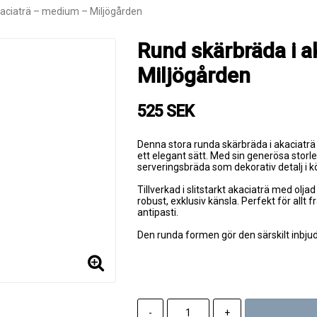
kaciaträ – medium – Miljögården
Rund skärbräda i a
Miljögården
525 SEK
Denna stora runda skärbräda i akaciaträ
ett elegant sätt. Med sin generösa storl
serveringsbräda som dekorativ detalj i k
Tillverkad i slitstarkt akaciaträ med olj
robust, exklusiv känsla. Perfekt för allt f
antipasti.
Den runda formen gör den särskilt inbjud
-
+