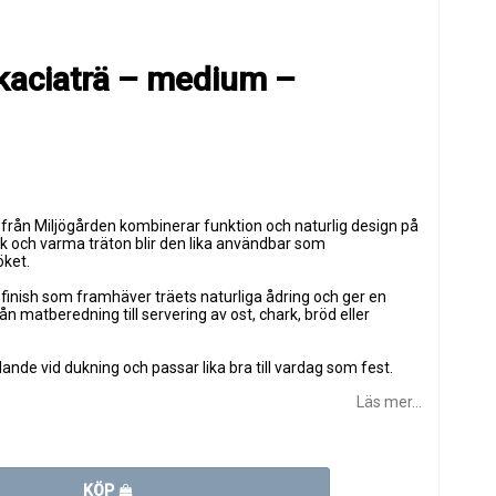
kaciaträ – medium –
 från Miljögården kombinerar funktion och naturlig design på
ek och varma träton blir den lika användbar som
öket.
ad finish som framhäver träets naturliga ådring och ger en
rån matberedning till servering av ost, chark, bröd eller
ande vid dukning och passar lika bra till vardag som fest.
Läs mer...
KÖP