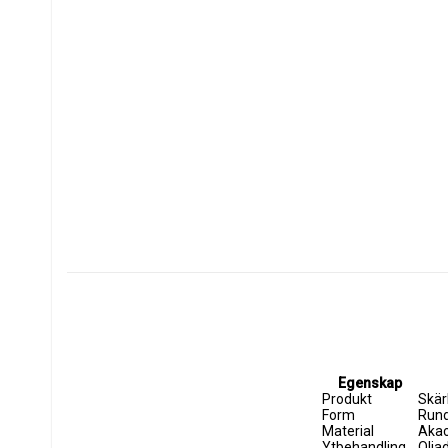
Egenskap
Produkt
Skär
Form
Run
Material
Akac
Ytbehandling
Oljad