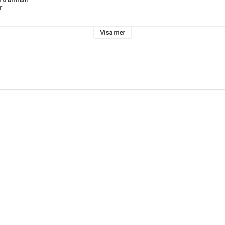
r
Visa mer
bräda och serveringsbräda
isk, får ej ligga i vatten länge
lig och rustik
ögården
950