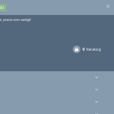
2U
, precis som vanligt!
0
Varukorg