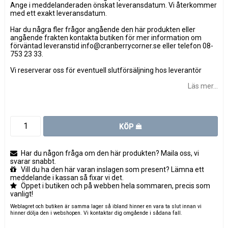
Ange i meddelanderaden önskat leveransdatum. Vi återkommer
med ett exakt leveransdatum.
Har du några fler frågor angående den här produkten eller
angående frakten kontakta butiken för mer information om
förväntad leveranstid info@cranberrycorner.se eller telefon 08-
753 23 33.
Vi reserverar oss för eventuell slutförsäljning hos leverantör
Läs mer...
KÖP
Har du någon fråga om den här produkten? Maila oss, vi
svarar snabbt.
Vill du ha den här varan inslagen som present? Lämna ett
meddelande i kassan så fixar vi det.
Öppet i butiken och på webben hela sommaren, precis som
vanligt!
Weblagret och butiken är samma lager så ibland hinner en vara ta slut innan vi
hinner dölja den i webshopen. Vi kontaktar dig omgående i sådana fall.