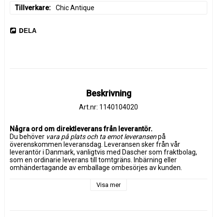
Tillverkare
Chic Antique
DELA
Beskrivning
Art.nr: 1140104020
Några ord om direktleverans från leverantör.
Du behöver 
vara på plats och ta emot leveransen
 på 
överenskommen leveransdag. Leveransen sker från vår 
leverantör i Danmark, vanligtvis med Dascher som fraktbolag, 
som en ordinarie leverans till tomtgräns. Inbärning eller 
omhändertagande av emballage ombesörjes av kunden. 
Leveransen är försäkrad.
Visa mer
Om du inte finns på plats vid leveranstillfället debiteras kunden 
den faktiska fraktkostnaden för både utkörning och returen.
Leverantör Chic Antique artikelnummer 
40021224 
Gl. fransk 