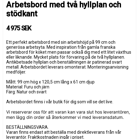
Arbetsbord med två hyllplan och
stödkant
4 975 SEK
Ett perfekt arbetsbord med sin arbetshöjd på 99 cm och
generösa arbetsyta. Med inspiration från gamla franska
arbetsbord för köket men passar också dig med ett litet växthus
eller liknande. Mycket plats för förvaring på de två hyllplanen.
Antikbetsade hyllplan och benställningen är patinerad svart
metall. Arbetsbordet leverars omonterat. Monteringsanvisning
medföljer.
Mått: 99 cm hög x 120,5 cm lång x 61 cm djup
Material: Furu och järn
Färg: Natur och svart
Arbetsbordet finns i vår butik för dig som vill se det live.
Vi reserverar oss för att varan kan vara slut hos leverantören,
men lägg din order så återkommer vi med leveransdatum.
BESTÄLLNINGSVARA.
Varan finns endast att beställa med direktleverans från vår
leverantör. Fraktkostnaden ingår i priset.