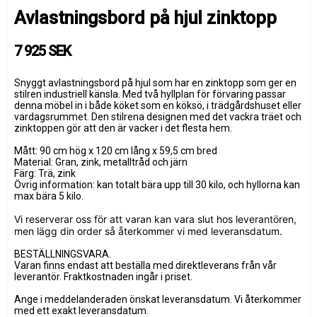
Avlastningsbord på hjul zinktopp
7 925 SEK
Snyggt avlastningsbord på hjul som har en zinktopp som ger en
stilren industriell känsla. Med två hyllplan för förvaring passar
denna möbel in i både köket som en köksö, i trädgårdshuset eller
vardagsrummet. Den stilrena designen med det vackra träet och
zinktoppen gör att den är vacker i det flesta hem.
Mått: 90 cm hög x 120 cm lång x 59,5 cm bred
Material: Gran, zink, metalltråd och järn
Färg: Trä, zink
Övrig information: kan totalt bära upp till 30 kilo, och hyllorna kan
max bära 5 kilo.
Vi reserverar oss för att varan kan vara slut hos leverantören,
men lägg din order så återkommer vi med leveransdatum.
BESTÄLLNINGSVARA.
Varan finns endast att beställa med direktleverans från vår
leverantör. Fraktkostnaden ingår i priset.
Ange i meddelanderaden önskat leveransdatum. Vi återkommer
med ett exakt leveransdatum.