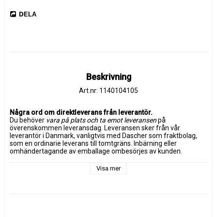
DELA
Beskrivning
Art.nr: 1140104105
Några ord om direktleverans från leverantör.
Du behöver 
vara på plats och ta emot leveransen
 på 
överenskommen leveransdag. Leveransen sker från vår 
leverantör i Danmark, vanligtvis med Dascher som fraktbolag, 
som en ordinarie leverans till tomtgräns. Inbärning eller 
omhändertagande av emballage ombesörjes av kunden. 
Leveransen är försäkrad.
Visa mer
Om du inte finns på plats vid leveranstillfället debiteras kunden 
den faktiska fraktkostnaden för både utkörning och returen.
Leverantör Chic Antique artikelnummer 
40054500 K
økken
ø på 
hjul m. zinktop og hylder 