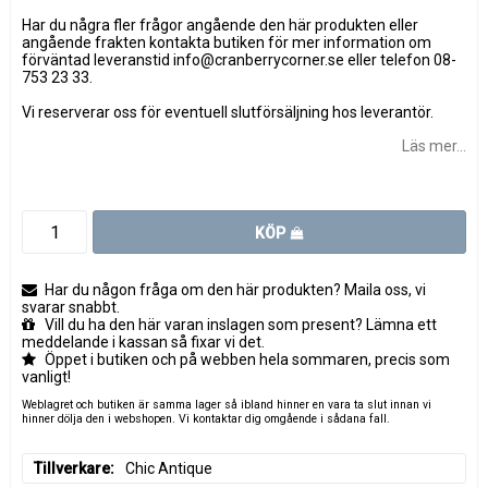
Har du några fler frågor angående den här produkten eller
angående frakten kontakta butiken för mer information om
förväntad leveranstid info@cranberrycorner.se eller telefon 08-
753 23 33.
Vi reserverar oss för eventuell slutförsäljning hos leverantör.
Läs mer...
KÖP
Har du någon fråga om den här produkten? Maila oss, vi
svarar snabbt.
Vill du ha den här varan inslagen som present? Lämna ett
meddelande i kassan så fixar vi det.
Öppet i butiken och på webben hela sommaren, precis som
vanligt!
Weblagret och butiken är samma lager så ibland hinner en vara ta slut innan vi
hinner dölja den i webshopen. Vi kontaktar dig omgående i sådana fall.
Tillverkare
Chic Antique