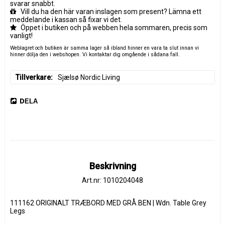
svarar snabbt.
Vill du ha den här varan inslagen som present? Lämna ett
meddelande i kassan så fixar vi det.
Öppet i butiken och på webben hela sommaren, precis som
vanligt!
Weblagret och butiken är samma lager så ibland hinner en vara ta slut innan vi
hinner dölja den i webshopen. Vi kontaktar dig omgående i sådana fall.
Tillverkare
Sjælsø Nordic Living
DELA
Beskrivning
Art.nr: 1010204048
111162 ORIGINALT TRÆBORD MED GRÅ BEN | Wdn. Table Grey 
Legs