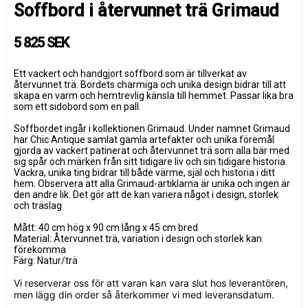
Soffbord i återvunnet trä Grimaud
5 825 SEK
Ett vackert och handgjort soffbord som är tillverkat av
återvunnet trä. Bordets charmiga och unika design bidrar till att
skapa en varm och hemtrevlig känsla till hemmet. Passar lika bra
som ett sidobord som en pall.
Soffbordet ingår i kollektionen Grimaud. Under namnet Grimaud
har Chic Antique samlat gamla artefakter och unika föremål
gjorda av vackert patinerat och återvunnet trä som alla bär med
sig spår och märken från sitt tidigare liv och sin tidigare historia.
Vackra, unika ting bidrar till både värme, själ och historia i ditt
hem. Observera att alla Grimaud-artiklarna är unika och ingen är
den andre lik. Det gör att de kan variera något i design, storlek
och träslag
Mått: 40 cm hög x 90 cm lång x 45 cm bred
Material: Återvunnet trä, variation i design och storlek kan
förekomma
Färg: Natur/trä
Vi reserverar oss för att varan kan vara slut hos leverantören,
men lägg din order så återkommer vi med leveransdatum.