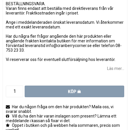
BESTÄLLNINGSVARA.
Varan finns endast att beställa med direktleverans från vår
leverantör. Fraktkostnaden ingår i priset.
Ange i meddelanderaden önskat leveransdatum. Vi återkommer
med ett exakt leveransdatum.
Har du några fler frågor angående den här produkten eller
angående frakten kontakta butiken för mer information om
förväntad leveranstid info@cranberrycorner.se eller telefon 08-
753 23 33.
Vi reserverar oss för eventuell slutförsäljning hos leverantör.
Läs mer...
KÖP
Har du någon fråga om den här produkten? Maila oss, vi
svarar snabbt.
Vill du ha den här varan inslagen som present? Lämna ett
meddelande i kassan så fixar vi det.
Öppet i butiken och på webben hela sommaren, precis som
vanligt!