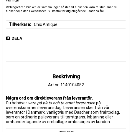
Weblagret och butiken är samma lager så ibland hinner en vara ta slut innan vi
hinner dölja den i webshopen. Vi kontaktar dig omgående i sådana fall.
Tillverkare
Chic Antique
DELA
Beskrivning
Art.nr: 1140104082
Några ord om direktleverans från leverantör.
Du behöver 
vara på plats och ta emot leveransen
 på 
överenskommen leveransdag. Leveransen sker från vår 
leverantör i Danmark, vanligtvis med Dascher som fraktbolag, 
som en ordinarie palleverans till tomtgräns. Inbärning eller 
omhändertagande av emballage ombesörjes av kunden. 
Leveransen är försäkrad.